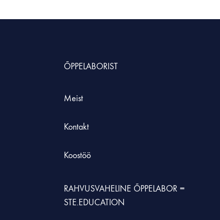
HNOLOOGIAÕPETUS
neeria komplektid koolile
ÕPPELABORIST
etehnoloogia koolidele
Meist
Kontakt
Koostöö
RAHVUSVAHELINE ÕPPELABOR =
STE.EDUCATION