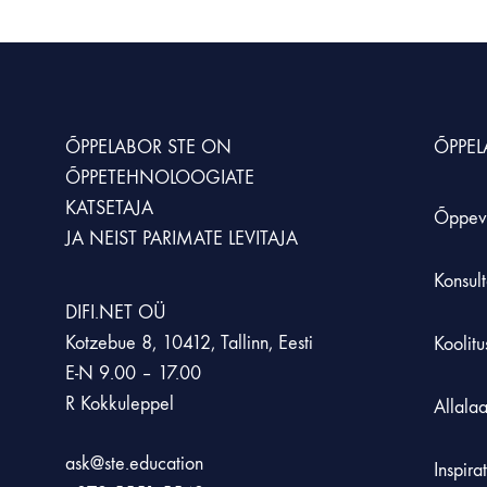
KUNST JA LOOVUS
MÖÖBEL JA KLASSIRUUM
SIMULATSIOONID JA ÕPPESTENDID
LOODUSÕPETU
Animatsioonistuudio
Hoiustamissüsteem
Simulaatorid
Kaalud
ÕPPELABOR STE
ON
ÕPPE
Laadimiskapid
Õppestendid
Loodusõpetuse an
ÕPPETEHNOLOOGIATE
KATSETAJA
Laborikärud
XR lahendused
Mikroskoobid
Õppev
JA NEIST PARIMATE LEVITAJA
Rohetehnoloogia
Konsult
DIFI.NET OÜ
Kotzebue 8, 10412, Tallinn, Eesti
Koolit
E-N 9.00 – 17.00
R Kokkuleppel
Allala
ask@ste.education
Inspira