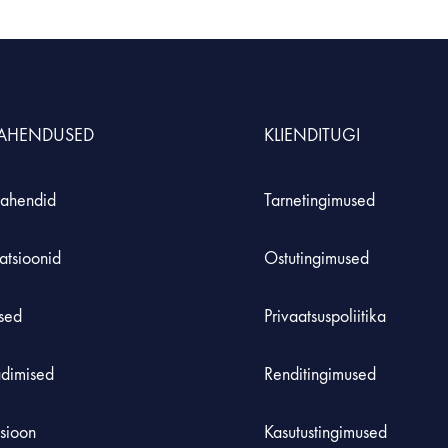
S
MÖÖBEL JA KLASSIRUUM
TE
Hoiustamissüsteem
Inse
LAHENDUSED
KLIENDITUGI
durid ja komplektid
Laadimiskapid
Roh
Laborikärud
ahendid
Tarnetingimused
 koolidele
atsioonid
Ostutingimused
used
Privaatsuspoliitika
adimised
Renditingimused
tsioon
Kasutustingimused