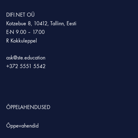
DIFI.NET OÜ
Kotzebue 8, 10412, Tallinn, Eesti
E-N 9.00 – 17.00
R Kokkuleppel
ask@ste.education
+372
5551 5542
ÕPPELAHENDUSED
Õppevahendid