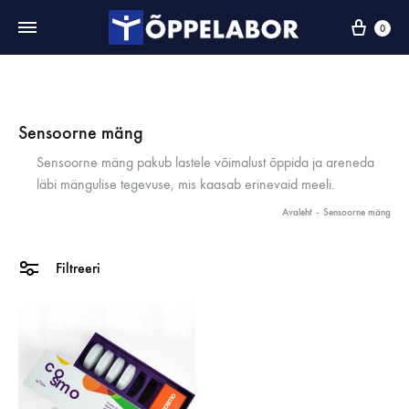
0
Sensoorne mäng
Sensoorne mäng pakub lastele võimalust õppida ja areneda
läbi mängulise tegevuse, mis kaasab erinevaid meeli.
Avaleht
-
Sensoorne mäng
Filtreeri