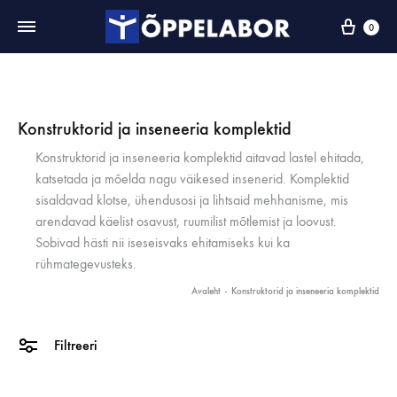
0
Konstruktorid ja inseneeria komplektid
Konstruktorid ja inseneeria komplektid aitavad lastel ehitada,
katsetada ja mõelda nagu väikesed insenerid. Komplektid
sisaldavad klotse, ühendusosi ja lihtsaid mehhanisme, mis
arendavad käelist osavust, ruumilist mõtlemist ja loovust.
Sobivad hästi nii iseseisvaks ehitamiseks kui ka
rühmategevusteks.
Avaleht
-
Konstruktorid ja inseneeria komplektid
Filtreeri