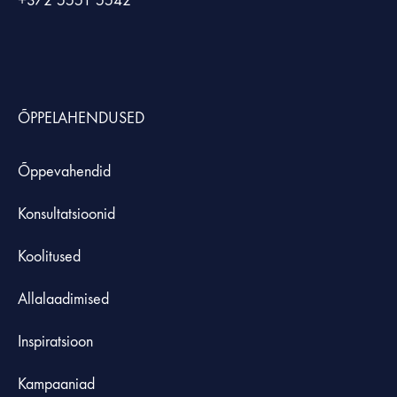
+372
5551 5542
ÕPPELAHENDUSED
Õppevahendid
Konsultatsioonid
Koolitused
Allalaadimised
Inspiratsioon
Kampaaniad