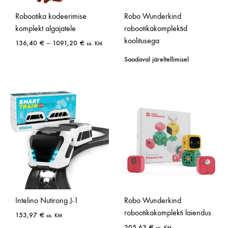
Robo Wunderkind
Robootika kodeerimise
robootikakomplektid
komplekt algajatele
koolitusega
136,40
€
–
1091,20
€
sis. KM
Saadaval järeltellimisel
Intelino Nutirong J-1
Robo Wunderkind
robootikakomplekti laiendus
153,97
€
sis. KM
205,63
€
sis. KM