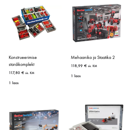
Konstrueerimise
Mehaanika ja Staatika 2
stardikomplekt
118,99
€
sis. KM
117,80
€
sis. KM
1 laos
1 laos