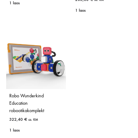
1 laos
1 laos
Robo Wunderkind
Education
robootikakomplekt
322,40
€
sis. KM
1 laos