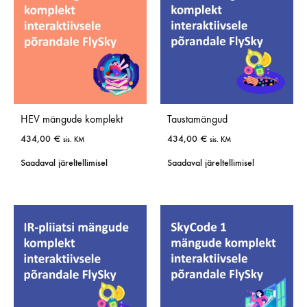
HEV mängude komplekt
Taustamängud
434,00
€
434,00
€
sis. KM
sis. KM
Saadaval järeltellimisel
Saadaval järeltellimisel