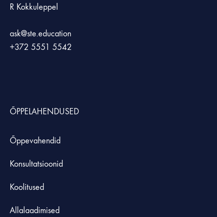
R Kokkuleppel
ask@ste.education
+372
5551 5542
ÕPPELAHENDUSED
Õppevahendid
Konsultatsioonid
Koolitused
Allalaadimised