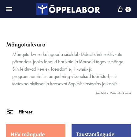
0
Mängutarkvara
Mängutarkvara kategooria sisaldab Didactix interaktiivsete
põrandate jaoks loodud harivaid ja lõbusaid tegevusmänge.
Siin leiduvad keele-, loendamis-, liikumis- ja
programmeerimismängud ning visuaalsed tööriistad, mis
toetavad aktiivset ja kaasavat õppimist lasteaias ja koolis.
Avaleht
-
Mängutarkvara
Filtreeri