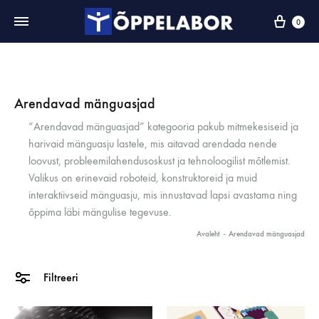
0
Arendavad mänguasjad
“Arendavad mänguasjad” kategooria pakub mitmekesiseid ja
harivaid mänguasju lastele, mis aitavad arendada nende
loovust, probleemilahendusoskust ja tehnoloogilist mõtlemist.
Valikus on erinevaid roboteid, konstruktoreid ja muid
interaktiivseid mänguasju, mis innustavad lapsi avastama ning
õppima läbi mängulise tegevuse.
Avaleht
-
Arendavad mänguasjad
Filtreeri