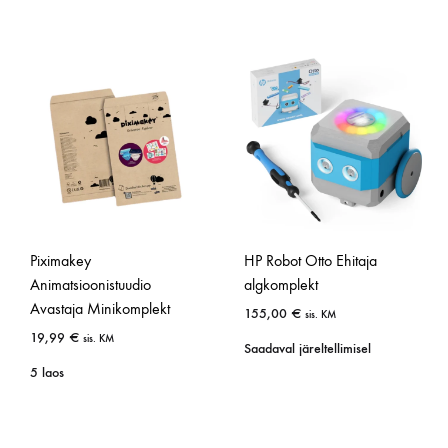
Piximakey
HP Robot Otto Ehitaja
Animatsioonistuudio
algkomplekt
Avastaja Minikomplekt
155,00
€
sis. KM
19,99
€
sis. KM
Saadaval järeltellimisel
5 laos