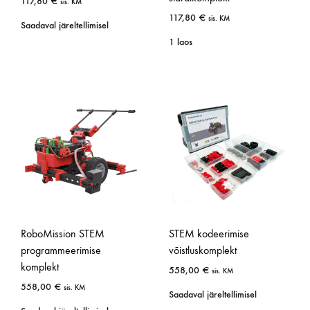
117,80
€
sis. KM
117,80
€
sis. KM
Saadaval järeltellimisel
1 laos
RoboMission STEM
STEM kodeerimise
programmeerimise
võistluskomplekt
komplekt
558,00
€
sis. KM
558,00
€
sis. KM
Saadaval järeltellimisel