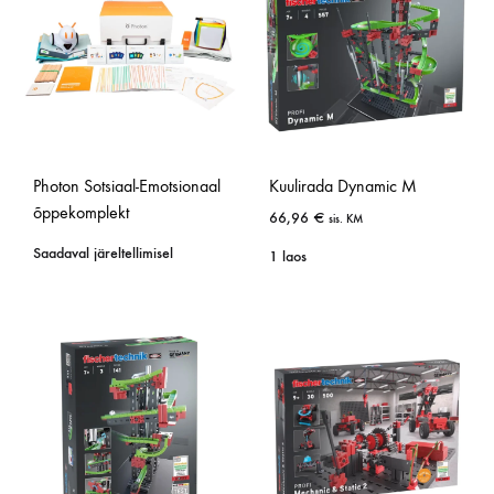
Photon Sotsiaal-Emotsionaal
Kuulirada Dynamic M
õppekomplekt
66,96
€
sis. KM
Saadaval järeltellimisel
1 laos