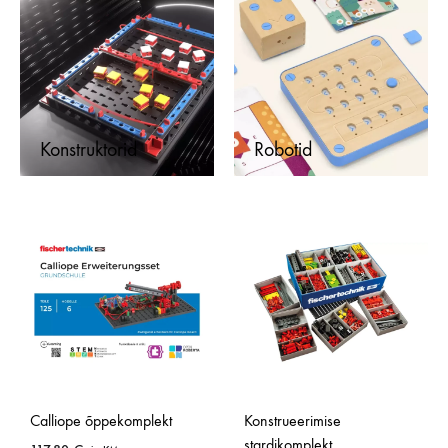
Konstruktorid
Robotid
Calliope õppekomplekt
Konstrueerimise
stardikomplekt