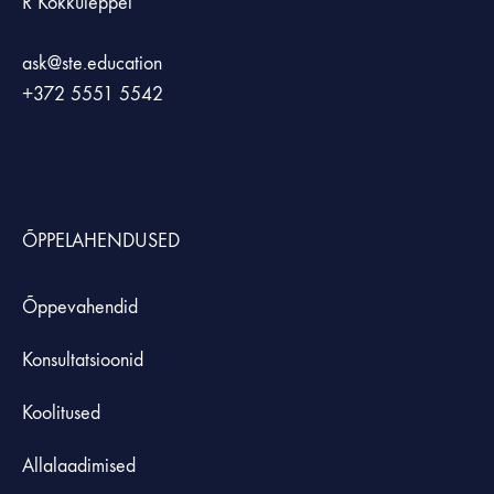
R Kokkuleppel
ask@ste.education
+372
5551 5542
ÕPPELAHENDUSED
Õppevahendid
Konsultatsioonid
Koolitused
Allalaadimised