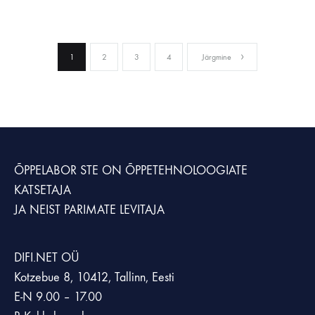
1
2
3
4
Järgmine
ÕPPELABOR STE
ON ÕPPETEHNOLOOGIATE
KATSETAJA
JA NEIST PARIMATE LEVITAJA
DIFI.NET OÜ
Kotzebue 8, 10412, Tallinn, Eesti
E-N 9.00 – 17.00