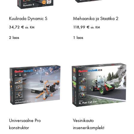
Kuulirada Dynamic S
Mehaanika ja Staatika 2
34,72
€
118,99
€
sis. KM
sis. KM
2 laos
1 laos
Universaalne Pro
Vesinikauto
konstruktor
insenerikomplekt