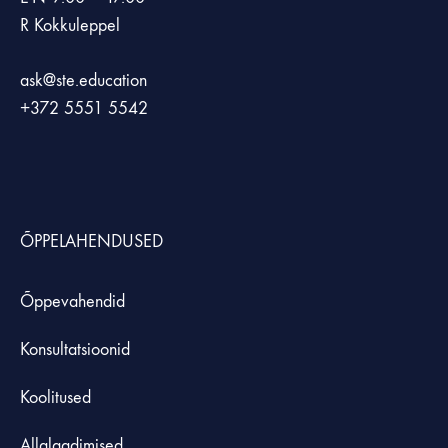
R Kokkuleppel
ask@ste.education
+372
5551 5542
ÕPPELAHENDUSED
Õppevahendid
Konsultatsioonid
Koolitused
Allalaadimised