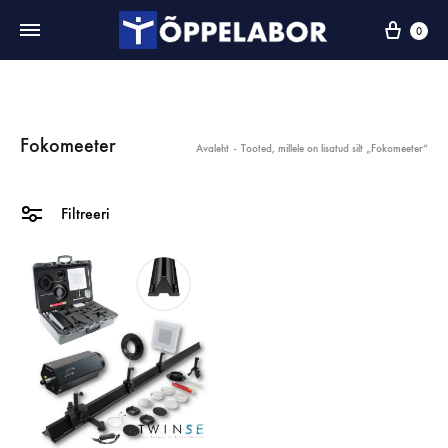
0
Fokomeeter
Avaleht
-
Tooted, millele on lisatud silt „Fokomeeter“
Filtreeri