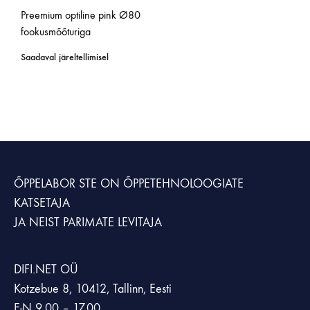
Preemium optiline pink Ø80
fookusmõõturiga
Saadaval järeltellimisel
ÕPPELABOR STE
ON ÕPPETEHNOLOOGIATE
KATSETAJA
JA NEIST PARIMATE LEVITAJA
DIFI.NET OÜ
Kotzebue 8, 10412, Tallinn, Eesti
E-N 9.00 – 17.00