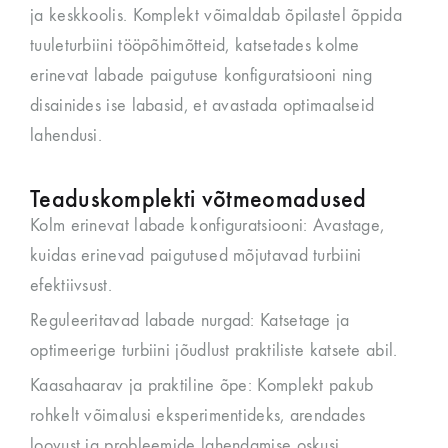
ja keskkoolis. Komplekt võimaldab õpilastel õppida
tuuleturbiini tööpõhimõtteid, katsetades kolme
erinevat labade paigutuse konfiguratsiooni ning
disainides ise labasid, et avastada optimaalseid
lahendusi.
Teaduskomplekti võtmeomadused
Kolm erinevat labade konfiguratsiooni: Avastage,
kuidas erinevad paigutused mõjutavad turbiini
efektiivsust.
Reguleeritavad labade nurgad: Katsetage ja
optimeerige turbiini jõudlust praktiliste katsete abil.
Kaasahaarav ja praktiline õpe: Komplekt pakub
rohkelt võimalusi eksperimentideks, arendades
loovust ja probleemide lahendamise oskusi.