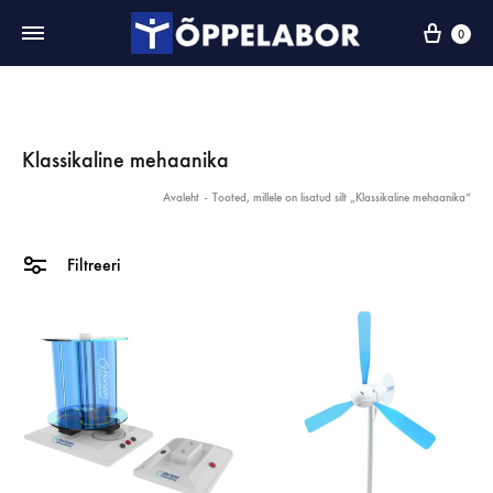
0
Klassikaline mehaanika
Avaleht
-
Tooted, millele on lisatud silt „Klassikaline mehaanika“
Filtreeri