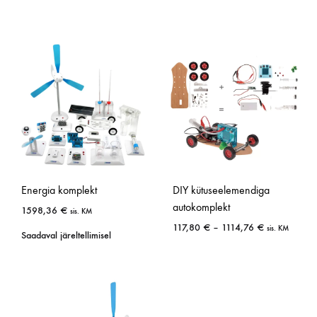
Energia komplekt
DIY kütuseelemendiga
autokomplekt
1598,36
€
sis. KM
117,80
€
–
1114,76
€
sis. KM
Saadaval järeltellimisel