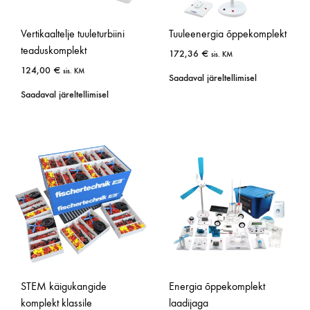
Vertikaaltelje tuuleturbiini
Tuuleenergia õppekomplekt
teaduskomplekt
172,36
€
sis. KM
124,00
€
sis. KM
Saadaval järeltellimisel
Saadaval järeltellimisel
STEM käigukangide
Energia õppekomplekt
komplekt klassile
laadijaga