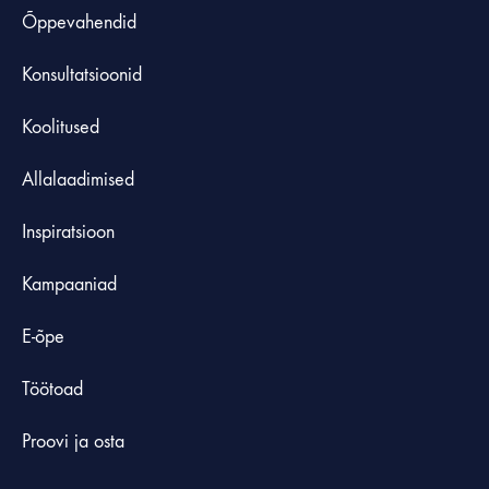
Õppevahendid
Konsultatsioonid
Koolitused
Allalaadimised
Inspiratsioon
Kampaaniad
E-õpe
Töötoad
Proovi ja osta