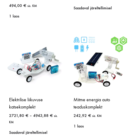
494,00
€
sis. KM
Saadaval järeltellimisel
1 laos
Elektrilise liikuvuse
Mitme energia auto
katsekomplekt
teaduskomplekt
2721,80
€
–
4943,88
€
242,92
€
sis.
sis. KM
KM
1 laos
Saadaval järeltellimisel