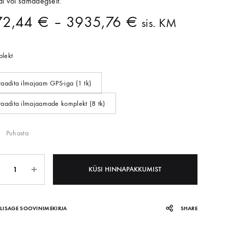
di või samaaegselt.
72,44
€
–
3935,76
€
sis. KM
HNOLOOGIAÕPETUS
neeria komplektid koolile
lekt
etehnoloogia koolidele
raadita ilmajaam GPS-iga (1 tk)
raadita ilmajaamade komplekt (8 tk)
Puhasta
KÜSI HINNAPAKKUMIST
LISAGE SOOVINIMEKIRJA
SHARE