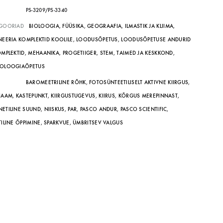
PS-3209/PS-3340
GOORIAD
BIOLOOGIA
,
FÜÜSIKA
,
GEOGRAAFIA
,
ILMASTIK JA KLIIMA
,
NEERIA KOMPLEKTID KOOLILE
,
LOODUSÕPETUS
,
LOODUSÕPETUSE ANDURID
OMPLEKTID
,
MEHAANIKA
,
PROGETIIGER
,
STEM
,
TAIMED JA KESKKOND
,
OLOOGIAÕPETUS
BAROMEETRILINE RÕHK
,
FOTOSÜNTEETILISELT AKTIVNE KIIRGUS
,
JAAM
,
KASTEPUNKT
,
KIIRGUSTUGEVUS
,
KIIRUS
,
KÕRGUS MEREPINNAST
,
ETILINE SUUND
,
NIISKUS
,
PAR
,
PASCO ANDUR
,
PASCO SCIENTIFIC
,
TILINE ÕPPIMINE
,
SPARKVUE
,
ÜMBRITSEV VALGUS