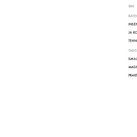
SKU
KATE
INSE
JA K
TEHN
TAGS
ILMA
MAGN
PRAK