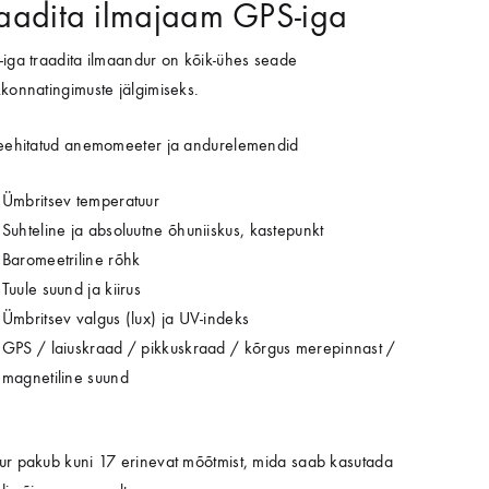
aadita ilmajaam GPS-iga
Sensoorne mäng
Sensoorne mäng
Orgaaniline keemia
iga traadita ilmaandur on kõik-ühes seade
konnatingimuste jälgimiseks.
eehitatud anemomeeter ja andurelemendid
Ümbritsev temperatuur
Suhteline ja absoluutne õhuniiskus, kastepunkt
MIA
MIA
KVARA
ULATSIOONID JA ÕPPESTENDID
KEHALINE AKTIIVSUS
KEHALINE AKTIIVSUS
TEHNOLOOGIA
Baromeetriline rõhk
rgaaniline keemia
rgaaniline keemia
etarkvara
ulaatorid
Interaktiivne põrand ja sein
Interaktiivne põrand ja sein
Robootika
Tuule suund ja kiirus
Ümbritsev valgus (lux) ja UV-indeks
lud
lud
estendid
Matid
Matid
STEM
GPS / laiuskraad / pikkuskraad / kõrgus merepinnast /
magnetiline suund
roskoobid
roskoobid
lahendused
aaniline keemia
aaniline keemia
r pakub kuni 17 erinevat mõõtmist, mida saab kasutada