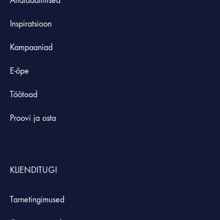
Allalaadimised
Inspiratsioon
Kampaaniad
E-õpe
Töötoad
Proovi ja osta
KLIENDITUGI
Tarnetingimused