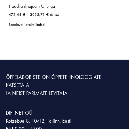
Traadita ilmajaam GPS-iga
472,44
€
–
3935,76
€
sis. KM
Saadaval järeltellimisel
ÕPPELABOR STE
ON ÕPPETEHNOLOOGIATE
KATSETAJA
JA NEIST PARIMATE LEVITAJA
DIFI.NET OÜ
Kotzebue 8, 10412, Tallinn, Eesti