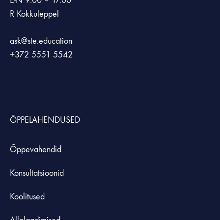
E-N 9.00 – 17.00
R Kokkuleppel
ask@ste.education
+372
5551 5542
ÕPPELAHENDUSED
Õppevahendid
Konsultatsioonid
Koolitused