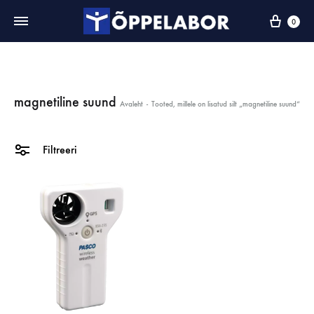
0
magnetiline suund
Avaleht
-
Tooted, millele on lisatud silt „magnetiline suund“
Filtreeri