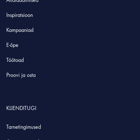
Allalaadimised
Inspiratsioon
Kampaaniad
E-õpe
Töötoad
Proovi ja osta
KLIENDITUGI
Tarnetingimused