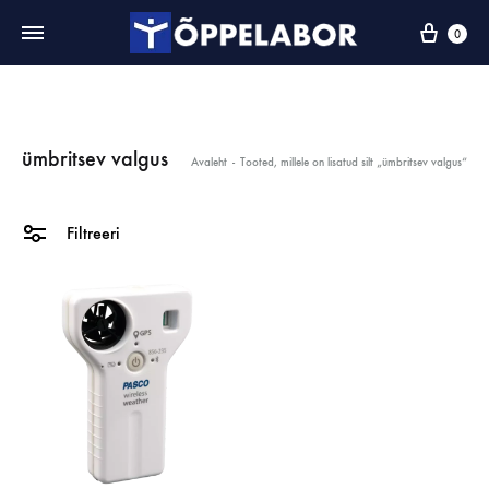
0
ümbritsev valgus
Avaleht
-
Tooted, millele on lisatud silt „ümbritsev valgus“
Filtreeri