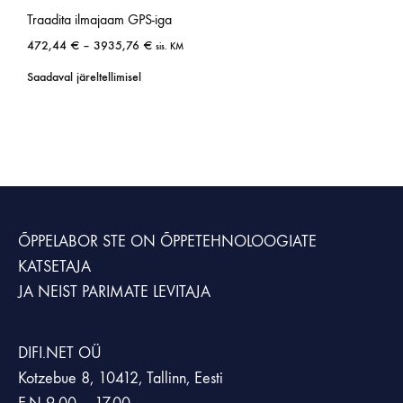
Traadita ilmajaam GPS-iga
472,44
€
–
3935,76
€
sis. KM
Saadaval järeltellimisel
ÕPPELABOR STE
ON ÕPPETEHNOLOOGIATE
KATSETAJA
JA NEIST PARIMATE LEVITAJA
DIFI.NET OÜ
Kotzebue 8, 10412, Tallinn, Eesti