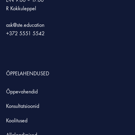
E-N 9.00 – 17.00
R Kokkuleppel
ask@ste.education
+372
5551 5542
ÕPPELAHENDUSED
Õppevahendid
Konsultatsioonid
Koolitused