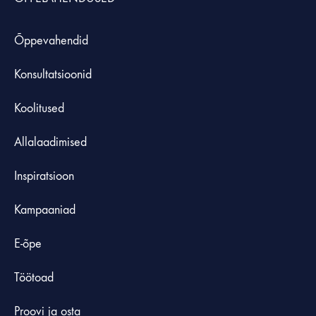
Õppevahendid
Konsultatsioonid
Koolitused
Allalaadimised
Inspiratsioon
Kampaaniad
E-õpe
Töötoad
Proovi ja osta