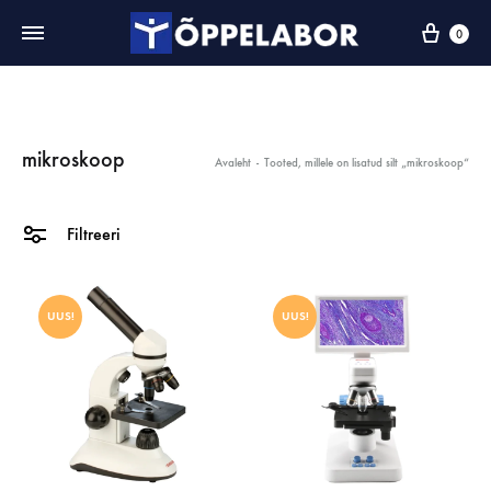
0
mikroskoop
Avaleht
-
Tooted, millele on lisatud silt „mikroskoop“
Filtreeri
UUS!
UUS!