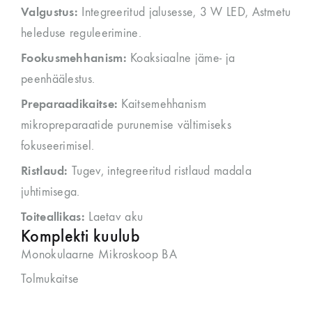
Valgustus:
Integreeritud jalusesse, 3 W LED, Astmetu
heleduse reguleerimine.
Fookusmehhanism:
Koaksiaalne jäme- ja
peenhäälestus.
Preparaadikaitse:
Kaitsemehhanism
mikropreparaatide purunemise vältimiseks
fokuseerimisel.
Ristlaud:
Tugev, integreeritud ristlaud madala
juhtimisega.
Toiteallikas:
Laetav aku
Komplekti kuulub
Monokulaarne Mikroskoop BA
Tolmukaitse