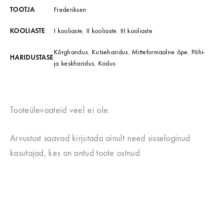
TOOTJA
Frederiksen
KOOLIASTE
I kooliaste
,
II kooliaste
,
III kooliaste
Kõrgharidus
,
Kutseharidus
,
Mitteformaalne õpe
,
Põhi-
HARIDUSTASE
ja keskharidus
,
Kodus
Tooteülevaateid veel ei ole.
Arvustust saavad kirjutada ainult need sisseloginud
kasutajad, kes on antud toote ostnud.