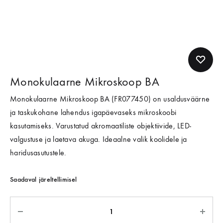
Monokulaarne Mikroskoop BA
Monokulaarne Mikroskoop BA (
FR077450
) on usaldusväärne
ja taskukohane lahendus igapäevaseks mikroskoobi
kasutamiseks. Varustatud akromaatiliste objektiivide, LED-
valgustuse ja laetava akuga. Ideaalne valik koolidele ja
haridusasutustele.
Saadaval järeltellimisel