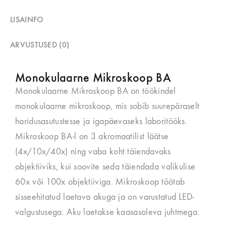
LISAINFO
ARVUSTUSED (0)
Monokulaarne Mikroskoop BA
Monokulaarne Mikroskoop BA on töökindel
monokulaarne mikroskoop, mis sobib suurepäraselt
haridusasutustesse ja igapäevaseks laboritööks.
Mikroskoop BA-l on 3 akromaatilist läätse
(4x/10x/40x) ning vaba koht täiendavaks
objektiiviks, kui soovite seda täiendada valikulise
60x või 100x objektiiviga. Mikroskoop töötab
sisseehitatud laetava akuga ja on varustatud LED-
valgustusega. Aku laetakse kaasasoleva juhtmega.