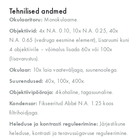
Tehnilised andmed
Okulaaritoru:
Monokulaarne.
Objektiivid:
4x N.A. 0.10, 10x N.A. 0.25, 40x
N.A. 0.65 (vedruga eesmine element), Lisaruumi kuni
4 objektiivile – võimalus lisada 60x või 100x
(lisavarustus).
Okulaar:
10x laia vaateväljaga, suunenoolega.
Suurendused:
40x, 100x, 400x.
Objektiivipööraja:
4-kohaline, tagasuunaline.
Kondensor:
Fikseeritud Abbé N.A. 1.25 koos
filtrihoidjaga.
Heleduse ja kontrasti reguleerimine:
Järjestikune
heleduse, kontrasti ja teravussügavuse reguleerimine.