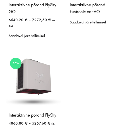
Interaktiivne põrand FlySky
Interaktiivne põrand
GO
Funtronic onEVO
6640,20
€
–
7272,60
€
sis.
Saadaval järeltellimisel
KM
Saadaval järeltellimisel
20%
Interaktiivne põrand FlySky
4860,80
€
–
5257,60
€
sis.