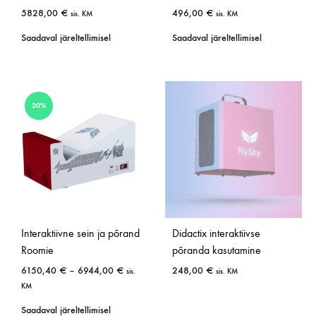
5828,00
€
496,00
€
sis. KM
sis. KM
Saadaval järeltellimisel
Saadaval järeltellimisel
20%
Interaktiivne sein ja põrand
Didactix interaktiivse
Roomie
põranda kasutamine
6150,40
€
–
6944,00
€
248,00
€
sis.
sis. KM
KM
Saadaval järeltellimisel