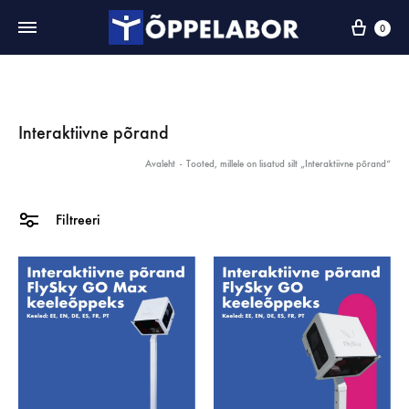
0
Interaktiivne põrand
Avaleht
-
Tooted, millele on lisatud silt „Interaktiivne põrand“
Filtreeri