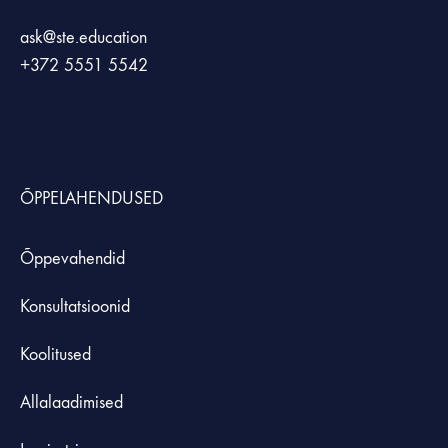
ask@ste.education
+372
5551 5542
ÕPPELAHENDUSED
Õppevahendid
Konsultatsioonid
Koolitused
Allalaadimised