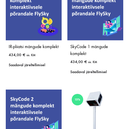
IR-pliiatsi mängude komplekt
SkyCode 1 mängude
komplekt
434,00
€
sis. KM
434,00
€
sis. KM
Saadaval järeltellimisel
Saadaval järeltellimisel
15%