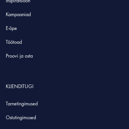
Inspiratsioon
Kampaaniad
E-õpe
Töötoad
Proovi ja osta
KLIENDITUGI
Tarnetingimused
Ostutingimused