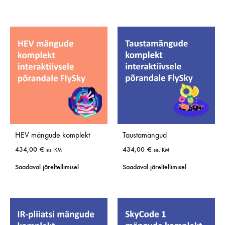
HEV mängude komplekt
Taustamängud
434,00
€
434,00
€
sis. KM
sis. KM
Saadaval järeltellimisel
Saadaval järeltellimisel