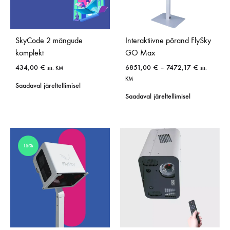
SkyCode 2 mängude
Interaktiivne põrand FlySky
komplekt
GO Max
434,00
€
6851,00
€
–
7472,17
€
sis. KM
sis.
KM
Saadaval järeltellimisel
Saadaval järeltellimisel
15%