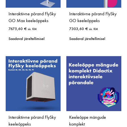
Interaktiivne põrand FlySky
Interaktiivne põrand FlySky
GO Max keeleõppeks
GO keeleõppeks
7675,60
€
7303,60
€
sis. KM
sis. KM
Saadaval järeltellimisel
Saadaval järeltellimisel
Interaktiivne põrand FlySky
Keeleõppe mängude
keeleõppeks
komplekt