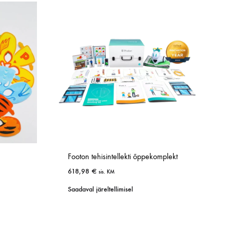
HNOLOOGIAÕPETUS
neeria komplektid koolile
etehnoloogia koolidele
Footon tehisintellekti õppekomplekt
618,98
€
sis. KM
Saadaval järeltellimisel