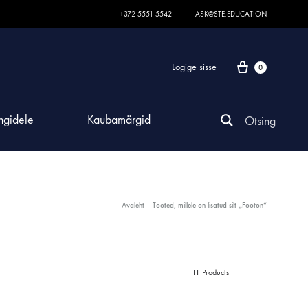
+372 5551 5542
ASK@STE.EDUCATION
Logige sisse
0
ngidele
Kaubamärgid
ALINE AKTIIVSUS
OGRAAFIA
OGRAAFIA
OGRAAFIA
ENEERIATEADUS
KUNST JA LOOVUS
HEV JA TERAAPIA
HEV JA TERAAPIA
INSENEERIATEADUS
KEEMIA
Avaleht
-
Tooted, millele on lisatud silt „Footon“
raktiivne põrand ja sein
BE komplektid
BE komplektid
BE komplektid
neeriateadus
Animatsioonistuudiod
HEV interatkiivsed seadmed
HEV interatkiivsed seadmed
Inseneeriateadus
Anorgaaniline keemia
id
stik ja kliima
stik ja kliima
stik ja kliima
HEV matid
HEV matid
Kaalud
11 Products
etehnoloogia koolidele
etehnoloogia koolidele
HEV tehnoloogia
HEV tehnoloogia
Mikroskoobid