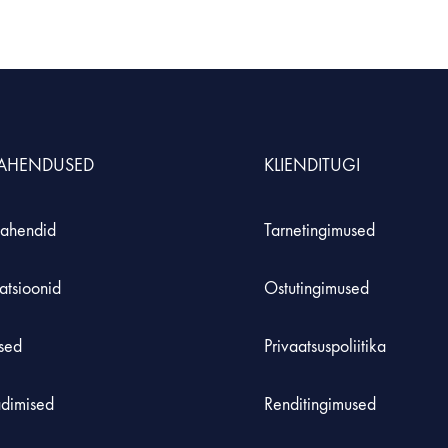
LAHENDUSED
KLIENDITUGI
ahendid
Tarnetingimused
atsioonid
Ostutingimused
used
Privaatsuspoliitika
adimised
Renditingimused