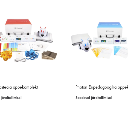
Sensoorne mäng
Soojusõpetus ja tuumaenergia
Soojusõpetus ja tuumaenergia
Valgus ja optika
Valgus ja optika
ond
ond
ond
ond
Valgus ja optika
Valgus ja optika
ASSIRUUM
D SEADMED
D SEADMED
TEADUS JA TEHNOLOOGIA LASTELE
KEEL JA KIRJANDUS
KEEL JA KIRJANDUS
MÖÖBEL JA KLASSIRUUM
TEHNOLOOGIA
KEE
KEE
TAR
SIM
em
eemia
Keskkonnaõpetus
Digiklass
Digiklass
Hoiustamissüsteem
Robootika
Ano
Ano
Õpp
Simu
lasteaia õppekomplekt
Photon Eripedagoogika õppe
and ja sein
and ja sein
Konstruktorid ja inseneeria komplektid
Interaktiivne põrand ja sein
Interaktiivne põrand ja sein
Laadimiskapid
STEM
Kaa
Kaa
Õpp
järeltellimisel
Saadaval järeltellimisel
Mikroskoobid
Keeleõppe tarkvara
Keeleõppe tarkvara
Laborikärud
Mik
Mik
XR 
mia
Robootika lastele
Org
Org