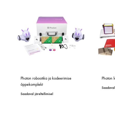
Sülearvutid
Sülearvutid
Sülearvutid
Sülearvutid
Sülearvutid
Mikroskoobid
Mikroskoobid
Mikroskoobid
Mikroskoobid
Tahvelarvutid
Tahvelarvutid
Tahvelarvutid
Tahvelarvutid
Tahvelarvutid
Taimed ja keskk
Taimed ja keskk
Taimed ja keskk
Taimed ja keskk
Õhukvaliteet
Õhukvaliteet
Õhukvaliteet
Õhukvaliteet
Õhukvaliteet
MONTESSORI
INSENEERIA JA TEHNOLOOGIA KOOLILE
INSENEERIA JA TEHNOLOOGIA KOOLILE
KEEL JA KIRJANDUS
MÖÖBEL JA KLASSIRUUM
MÖÖBEL JA KL
INTERAKTIIVSE
INTERAKTIIVSE
KEEMIA
TARKVARA
Montessori
Inseneeria komplektid koolile
Inseneeria komplektid koolile
Digiklass
Hoiustamissüsteem
Hoiustamissüste
Digiklass
Digiklass
Anorgaaniline k
Õppetarkvara
Photon robootika ja kodeerimise
Photon 
Programmeerimine koolile
Programmeerimine koolile
Interaktiivne põrand ja sein
Laadimiskapid
Laadimiskapid
Interaktiivne põr
Interaktiivne põr
Kaalud
õppekomplekt
Saadaval 
Robootika koolile
Robootika koolile
Keeleõppe tarkvara
Laborikärud
Laborikärud
Mikroskoobid
Saadaval järeltellimisel
Orgaaniline kee