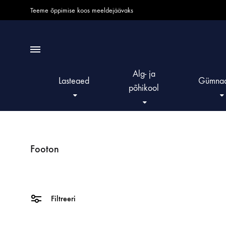
Teeme õppimise koos meeldejäävaks
Alg- ja
Lasteaed
Gümnaa
põhikool
ARENDAVAD MÄNGUASJAD
ARVUTID JA IT-TEHNIKA
ARVUTID JA IT-TEHNIKA
ARVUTID JA IT-TEHNIKA
ARVUTID JA IT-TEHNIKA
ARVUTID JA IT-
BIOLOOGIA
BIOLOOGIA
BIOLOOGIA
BIOLOOGIA
Footon
Konstruktorid
Dokumendikaamerad
Dokumendikaamerad
Dokumendikaamerad
Dokumendikaamerad
Dokumendikaam
GLOBE komplekt
GLOBE komplekt
GLOBE komplekt
GLOBE komplekt
Robotid
Kaamerad ja mikrofonid
Kaamerad ja mikrofonid
Kaamerad ja mikrofonid
Kaamerad ja mikrofonid
Kaamerad ja mik
Inimekeha ja terv
Inimekeha ja terv
Inimekeha ja terv
Inimekeha ja terv
Filtreeri
Laadimiskapid
Laadimiskapid
Laadimiskapid
Laadimiskapid
Laadimiskapid
Kaalud
Kaalud
Kaalud
Kaalud