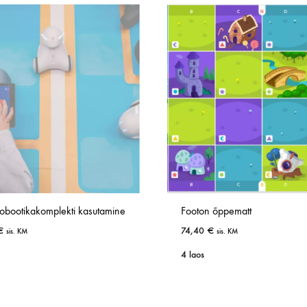
robootikakomplekti kasutamine
Footon õppematt
€
74,40
€
sis. KM
sis. KM
4 laos