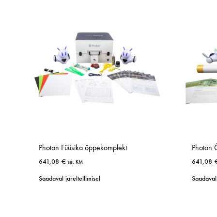
KUNST JA LOOVUS
MÖÖBEL JA KLASSIRUUM
SIMULATSIOONID JA ÕPPESTENDID
LOODUSÕPETU
Animatsioonistuudio
Hoiustamissüsteem
Simulaatorid
Kaalud
Laadimiskapid
Õppestendid
Loodusõpetuse an
Laborikärud
XR lahendused
Mikroskoobid
Rohetehnoloogia
Photon Füüsika õppekomplekt
Photon 
641,08
€
641,08
sis. KM
Saadaval järeltellimisel
Saadaval 