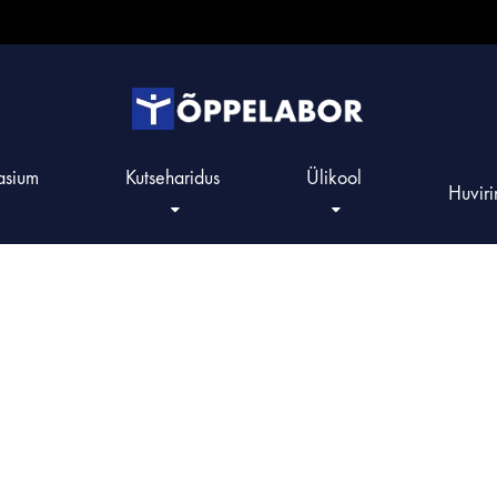
Õppelabor
Õppevahendid
STE
sium
Kutseharidus
Ülikool
Huviri
-
õppevahendid
lasteaiast
ülikoolini
TEHNIKA
HEV JA TERAAPIA
FÜÜSIKA
FÜÜSIKA
FÜÜSIKA
FÜÜSIKA
KEH
GE
GE
GE
INS
erad
id
id
id
id
HEV interatkiivsed seadmed
Elektriõpetus
Elektriõpetus
Elektriõpetus
Elektriõpetus
Inte
GLO
GLO
GLO
Inse
rofonid
is
is
is
is
HEV matid
Mehaanika
Mehaanika
Mehaanika
Mehaanika
Mat
Ilma
Ilma
Ilma
HEV tehnoloogia
Rohetehnoloogia koolidele
Rohetehnoloogia koolidele
Soojusõpetus ja tuumaenergia
Soojusõpetus ja tuumaenergia
Roh
Roh