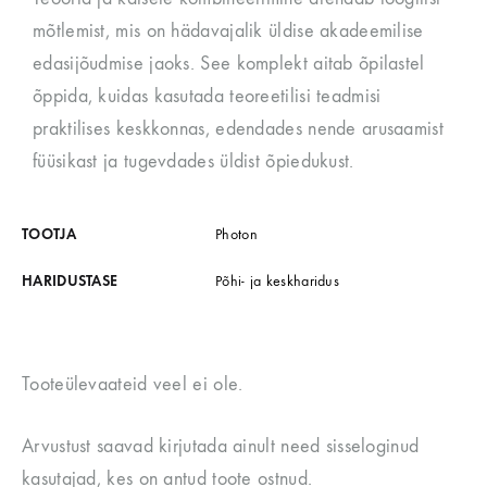
mõtlemist, mis on hädavajalik üldise akadeemilise
edasijõudmise jaoks. See komplekt aitab õpilastel
õppida, kuidas kasutada teoreetilisi teadmisi
praktilises keskkonnas, edendades nende arusaamist
füüsikast ja tugevdades üldist õpiedukust.
TOOTJA
Photon
HARIDUSTASE
Põhi- ja keskharidus
Tooteülevaateid veel ei ole.
Arvustust saavad kirjutada ainult need sisseloginud
kasutajad, kes on antud toote ostnud.