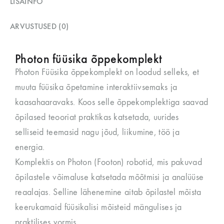
LISAINFO
ARVUSTUSED (0)
Photon füüsika õppekomplekt
Photon Füüsika õppekomplekt on loodud selleks, et
muuta füüsika õpetamine interaktiivsemaks ja
kaasahaaravaks. Koos selle õppekomplektiga saavad
õpilased teooriat praktikas katsetada, uurides
selliseid teemasid nagu jõud, liikumine, töö ja
energia.
Komplektis on Photon (Footon) robotid, mis pakuvad
õpilastele võimaluse katsetada mõõtmisi ja analüüse
reaalajas. Selline lähenemine aitab õpilastel mõista
keerukamaid füüsikalisi mõisteid mängulises ja
praktilises vormis.