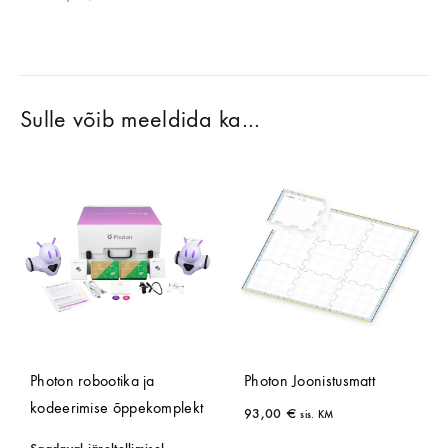
Sulle võib meeldida ka…
Photon robootika ja
Photon Joonistusmatt
kodeerimise õppekomplekt
93,00
€
sis. KM