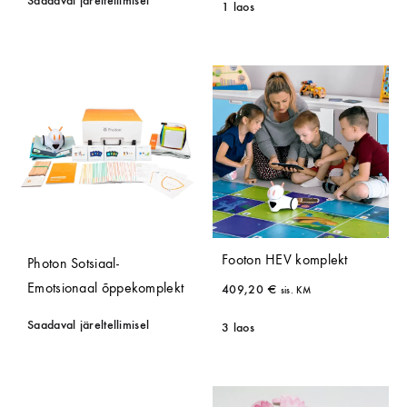
Saadaval järeltellimisel
1 laos
Footon HEV komplekt
Photon Sotsiaal-
Emotsionaal õppekomplekt
409,20
€
sis. KM
Saadaval järeltellimisel
3 laos