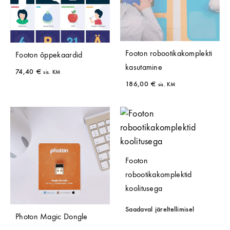
Footon robootikakomplekti
Footon õppekaardid
kasutamine
74,40
€
sis. KM
186,00
€
sis. KM
Footon
robootikakomplektid
koolitusega
Saadaval järeltellimisel
Photon Magic Dongle