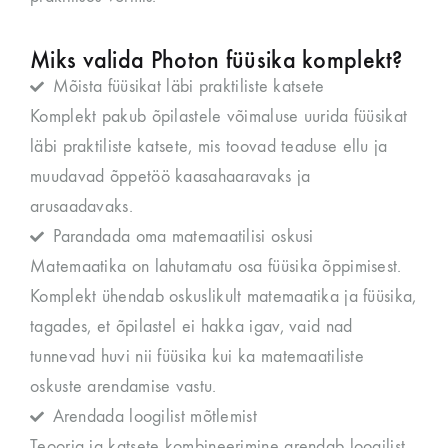
Miks valida Photon füüsika komplekt?
Mõista füüsikat läbi praktiliste katsete
Komplekt pakub õpilastele võimaluse uurida füüsikat
läbi praktiliste katsete, mis toovad teaduse ellu ja
muudavad õppetöö kaasahaaravaks ja
arusaadavaks.
Parandada oma matemaatilisi oskusi
Matemaatika on lahutamatu osa füüsika õppimisest.
Komplekt ühendab oskuslikult matemaatika ja füüsika,
tagades, et õpilastel ei hakka igav, vaid nad
tunnevad huvi nii füüsika kui ka matemaatiliste
oskuste arendamise vastu.
Arendada loogilist mõtlemist
Teooria ja katsete kombineerimine arendab loogilist