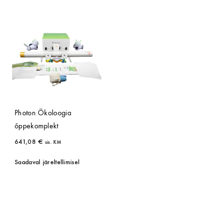
Photon Ökoloogia
õppekomplekt
641,08
€
sis. KM
Saadaval järeltellimisel