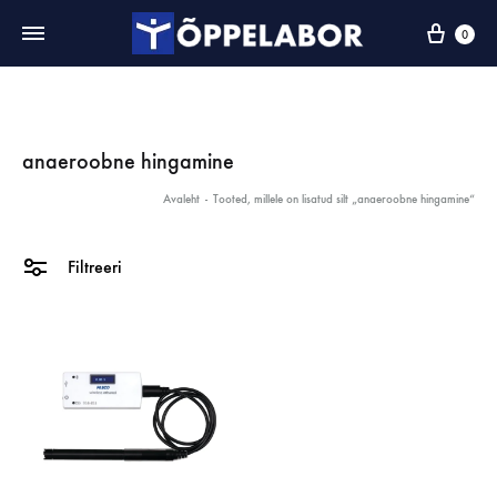
0
anaeroobne hingamine
Avaleht
-
Tooted, millele on lisatud silt „anaeroobne hingamine“
Filtreeri