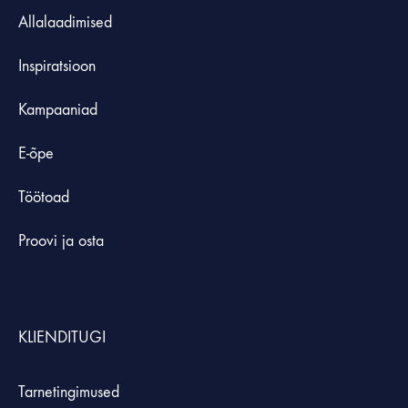
Allalaadimised
Inspiratsioon
Kampaaniad
E-õpe
Töötoad
Proovi ja osta
KLIENDITUGI
Tarnetingimused