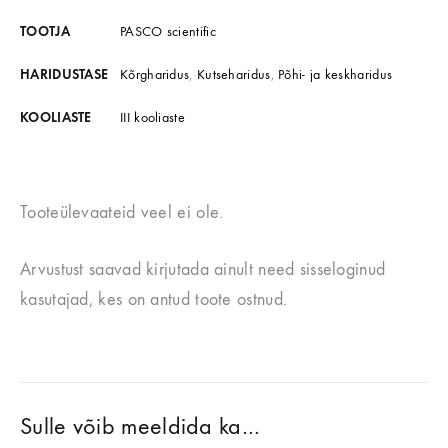
TOOTJA
PASCO scientific
HARIDUSTASE
Kõrgharidus
,
Kutseharidus
,
Põhi- ja keskharidus
KOOLIASTE
III kooliaste
Tooteülevaateid veel ei ole.
Arvustust saavad kirjutada ainult need sisseloginud
kasutajad, kes on antud toote ostnud.
Sulle võib meeldida ka…