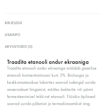
KIRJELDUS
LISAINFO
ARVUSTUSED (0)
Traadita etanooli andur ekraaniga
Traadita etanooli andur ekraaniga mõõdab gaasilise
etanooli kontsentratsiooni kuni 3%. Bioloogia ja
keskkonnateaduse laborites saavad tudengid uurida
anaeroobset hingamist, mõõtes bakterite või pärmi
fermenteerimisel tekkivat etanooli. Füüsika õpilased
saavad uurida põlemist ja termodünaamikat ning