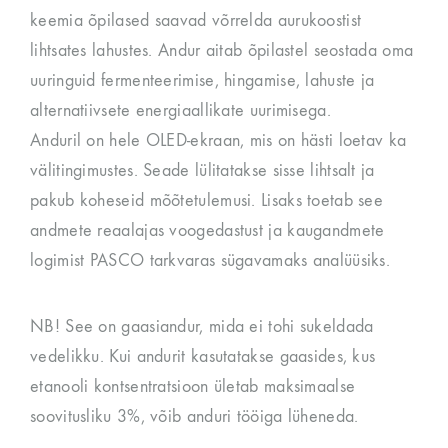
keemia õpilased saavad võrrelda aurukoostist
lihtsates lahustes. Andur aitab õpilastel seostada oma
uuringuid fermenteerimise, hingamise, lahuste ja
alternatiivsete energiaallikate uurimisega.
Anduril on hele OLED-ekraan, mis on hästi loetav ka
välitingimustes. Seade lülitatakse sisse lihtsalt ja
pakub koheseid mõõtetulemusi. Lisaks toetab see
andmete reaalajas voogedastust ja kaugandmete
logimist PASCO tarkvaras sügavamaks analüüsiks.
NB! See on gaasiandur, mida ei tohi sukeldada
vedelikku. Kui andurit kasutatakse gaasides, kus
etanooli kontsentratsioon ületab maksimaalse
soovitusliku 3%, võib anduri tööiga lüheneda.