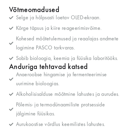
Võtmeomadused
Selge ja hõlpsasti loetav OLED-ekraan.
Kõrge täpsus ja kiire reageerimisvõime.
Kohesed mõõtetulemused ja reaalajas andmete
logimine PASCO tarkvaras.
Sobib bioloogia, keemia ja füüsika laboritööks.
Anduriga tehtavad katsed
Anaeroobse hingamise ja fermenteerimise
uurimine bioloogias.
Alkoholisisalduse mõõtmine lahustes ja aurudes.
Põlemis- ja termodünaamiliste protsesside
jälgimine füüsikas.
Aurukoostise võrdlus keemilistes lahustes.