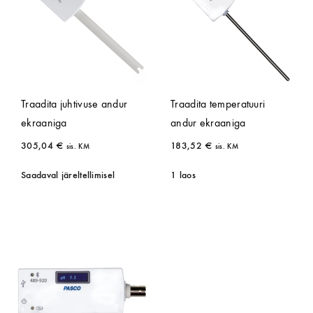
Traadita juhtivuse andur
Traadita temperatuuri
ekraaniga
andur ekraaniga
305,04
€
183,52
€
sis. KM
sis. KM
Saadaval järeltellimisel
1 laos