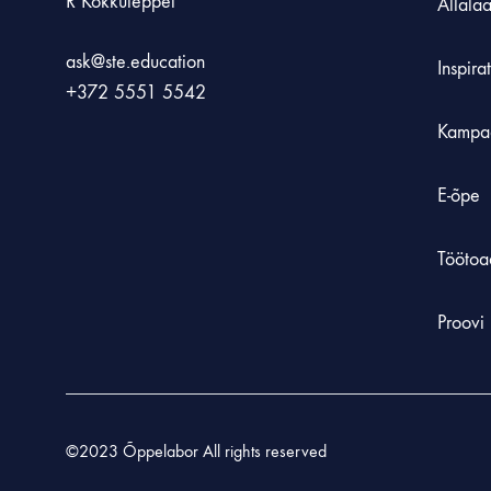
R Kokkuleppel
Allala
ask@ste.education
Inspira
+372
5551 5542
Kampa
E-õpe
Töötoa
Proovi 
©2023 Õppelabor All rights reserved