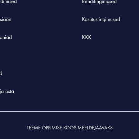
adimised
Renditingimused
tsioon
Kasutustingimused
aniad
KKK
d
ja osta
TEEME ÕPPIMISE KOOS MEELDEJÄÄVAKS