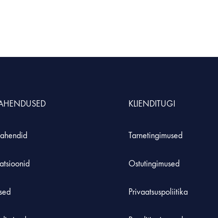
LAHENDUSED
KLIENDITUGI
ahendid
Tarnetingimused
atsioonid
Ostutingimused
used
Privaatsuspoliitika