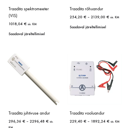
Traadita spektromeeter
Traadita rõhuandur
(VIS)
254,20
€
–
2139,00
€
sis. KM
1018,04
€
sis. KM
Saadaval järeltellimisel
Saadaval järeltellimisel
Traadita juhtivuse andur
Traadita vooluandur
296,36
€
–
2296,48
€
229,40
€
–
1892,24
€
sis.
sis. KM
KM