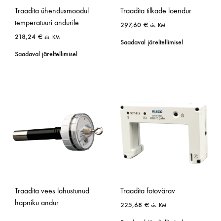
Traadita ühendusmoodul
Traadita tilkade loendur
temperatuuri andurile
297,60
€
sis. KM
218,24
€
sis. KM
Saadaval järeltellimisel
Saadaval järeltellimisel
Traadita vees lahustunud
Traadita fotovärav
hapniku andur
225,68
€
sis. KM