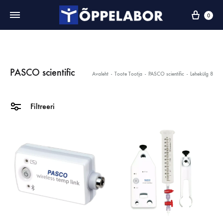
0
PASCO scientific
Avaleht
-
Toote Tootja
-
PASCO scientific
-
Lehekülg 8
Filtreeri