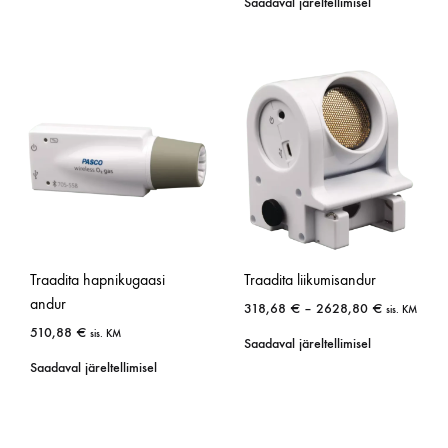
Saadaval järeltellimisel
Traadita hapnikugaasi
Traadita liikumisandur
andur
318,68
€
–
2628,80
€
sis. KM
510,88
€
sis. KM
Saadaval järeltellimisel
Saadaval järeltellimisel