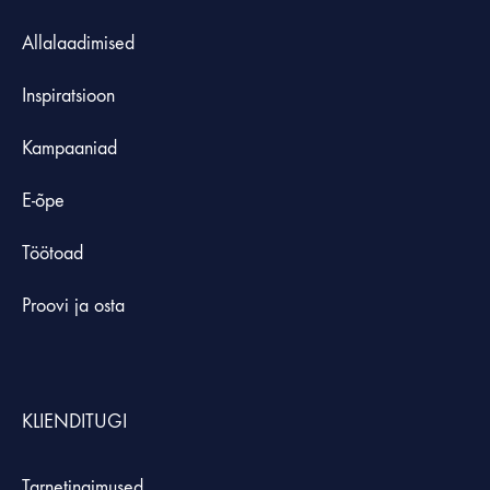
Allalaadimised
Inspiratsioon
Kampaaniad
E-õpe
Töötoad
Proovi ja osta
KLIENDITUGI
Tarnetingimused