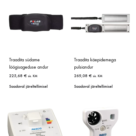
Traadita südame
Traadita käepidemega
löögisageduse andur
pulsiandur
225,68
€
269,08
€
sis. KM
sis. KM
Saadaval järeltellimisel
Saadaval järeltellimisel