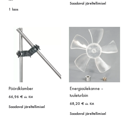
Saadaval järeltellimisel
1 laos
Pöördklamber
Energiaülekanne –
tuuleturbiin
66,96
€
sis. KM
68,20
€
sis. KM
Saadaval järeltellimisel
Saadaval järeltellimisel