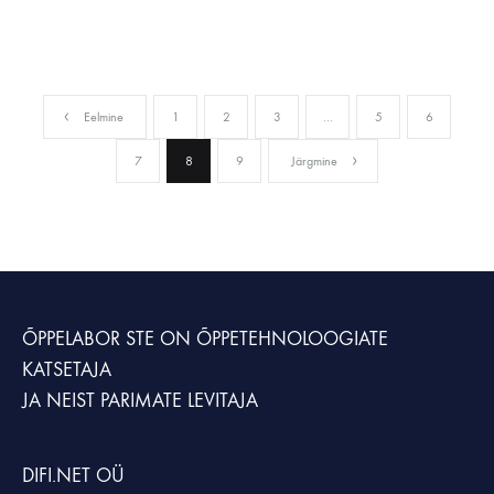
Eelmine
1
2
3
…
5
6
7
8
9
Järgmine
ÕPPELABOR STE
ON ÕPPETEHNOLOOGIATE
KATSETAJA
JA NEIST PARIMATE LEVITAJA
DIFI.NET OÜ