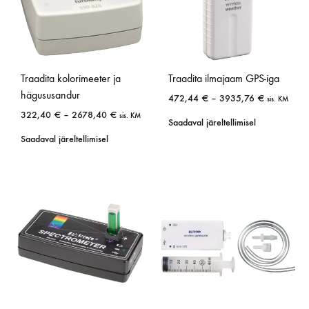
Traadita kolorimeeter ja
Traadita ilmajaam GPS-iga
hägususandur
472,44
€
–
3935,76
€
sis. KM
322,40
€
–
2678,40
€
sis. KM
Saadaval järeltellimisel
Saadaval järeltellimisel