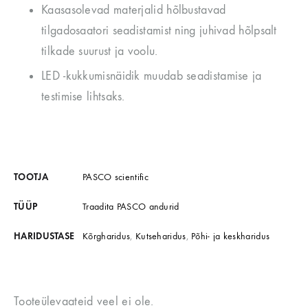
Kaasasolevad materjalid hõlbustavad
tilgadosaatori seadistamist ning juhivad hõlpsalt
tilkade suurust ja voolu.
LED -kukkumisnäidik muudab seadistamise ja
testimise lihtsaks.
TOOTJA
PASCO scientific
TÜÜP
Traadita PASCO andurid
HARIDUSTASE
Kõrgharidus
,
Kutseharidus
,
Põhi- ja keskharidus
Tooteülevaateid veel ei ole.