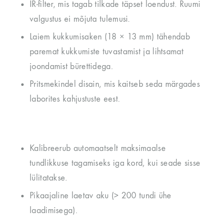
IR-filter, mis tagab tilkade täpset loendust. Ruumi
valgustus ei mõjuta tulemusi.
Laiem kukkumisaken (18 × 13 mm) tähendab
paremat kukkumiste tuvastamist ja lihtsamat
joondamist bürettidega.
Pritsmekindel disain, mis kaitseb seda märgades
laborites kahjustuste eest.
Kalibreerub automaatselt maksimaalse
tundlikkuse tagamiseks iga kord, kui seade sisse
lülitatakse.
Pikaajaline laetav aku (> 200 tundi ühe
laadimisega).