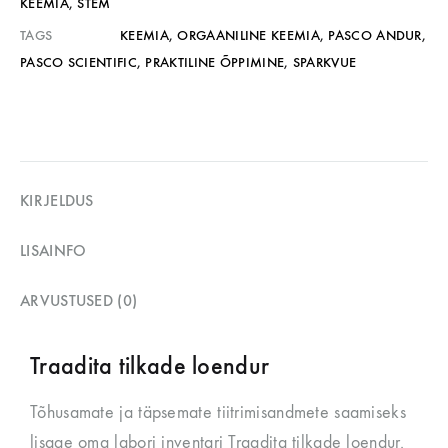
KEEMIA
,
STEM
TAGS
KEEMIA
,
ORGAANILINE KEEMIA
,
PASCO ANDUR
,
PASCO SCIENTIFIC
,
PRAKTILINE ÕPPIMINE
,
SPARKVUE
KIRJELDUS
LISAINFO
ARVUSTUSED (0)
Traadita tilkade loendur
Tõhusamate ja täpsemate tiitrimisandmete saamiseks
lisage oma labori inventari Traadita tilkade loendur.