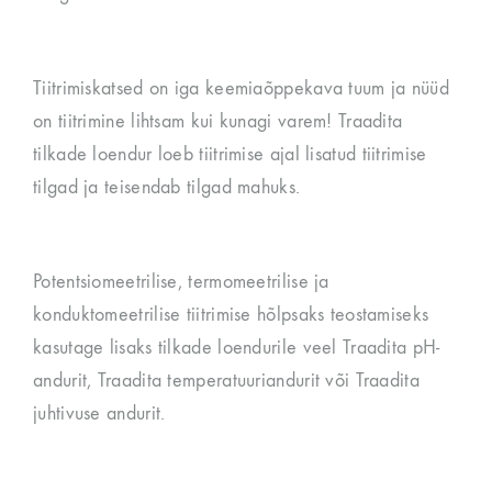
Tiitrimiskatsed on iga keemiaõppekava tuum ja nüüd
on tiitrimine lihtsam kui kunagi varem! Traadita
tilkade loendur loeb tiitrimise ajal lisatud tiitrimise
tilgad ja teisendab tilgad mahuks.
Potentsiomeetrilise, termomeetrilise ja
konduktomeetrilise tiitrimise hõlpsaks teostamiseks
kasutage lisaks tilkade loendurile veel Traadita pH-
andurit, Traadita temperatuuriandurit või Traadita
juhtivuse andurit.