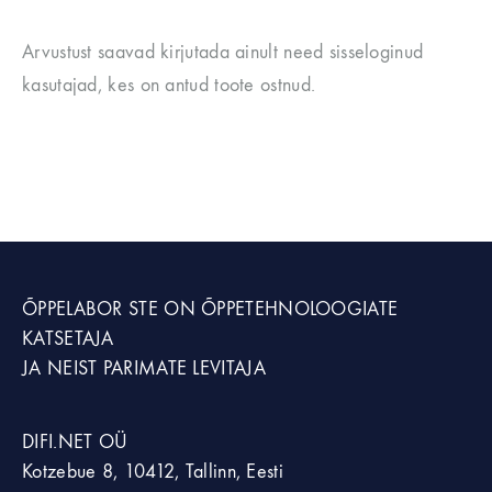
Arvustust saavad kirjutada ainult need sisseloginud
kasutajad, kes on antud toote ostnud.
ÕPPELABOR STE
ON ÕPPETEHNOLOOGIATE
KATSETAJA
JA NEIST PARIMATE LEVITAJA
DIFI.NET OÜ
Kotzebue 8, 10412, Tallinn, Eesti