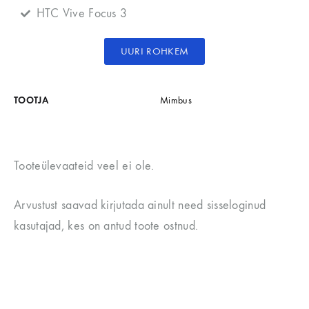
HTC Vive Focus 3
UURI ROHKEM
TOOTJA
Mimbus
Tooteülevaateid veel ei ole.
Arvustust saavad kirjutada ainult need sisseloginud
kasutajad, kes on antud toote ostnud.