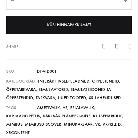
KÜSI HINNAPAKKUMIST
SHARE
SKU
DF-VID001
KATEGOORIAD
INTERAKTIIVSED SEADMED
,
ÕPPESTENDID
,
ÕPPETARKVARA
,
SIMULAATORID
,
SIMULATSIOONID JA
ÕPPESTENDID
,
TARKVARA
,
UUED TOOTED
,
XR LAHENDUSED
TAGS
AMETIVALIK
,
AR
,
ERIALAVALIK
,
KARJÄÄRIÕPETUS
,
KARJÄÄRIPLANEERIMINE
,
KUTSEHARIDUS
,
MIMBUS
,
MIMBUSDISCOVER
,
MINUKARJÄÄR
,
VR
,
VRPRILLID
,
XRCONTENT