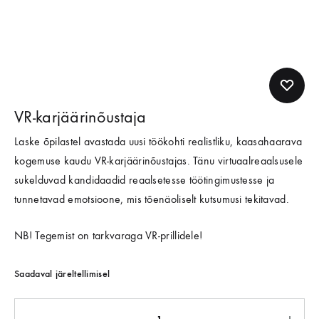
VR-karjäärinõustaja
Laske õpilastel avastada uusi töökohti realistliku, kaasahaarava
kogemuse kaudu VR-karjäärinõustajas. Tänu virtuaalreaalsusele
sukelduvad kandidaadid reaalsetesse töötingimustesse ja
tunnetavad emotsioone, mis tõenäoliselt kutsumusi tekitavad.
NB! Tegemist on tarkvaraga VR-prillidele!
Saadaval järeltellimisel