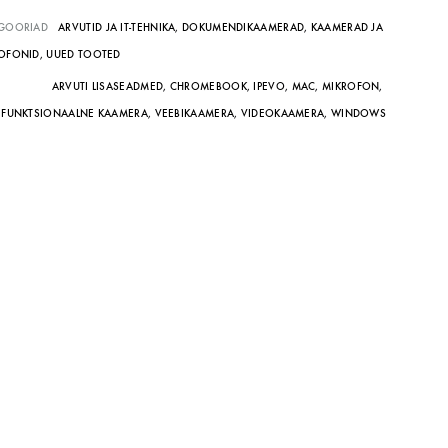
GOORIAD
ARVUTID JA IT-TEHNIKA
,
DOKUMENDIKAAMERAD
,
KAAMERAD JA
HNOLOOGIAÕPETUS
OFONID
,
UUED TOOTED
ARVUTI LISASEADMED
,
CHROMEBOOK
,
IPEVO
,
MAC
,
MIKROFON
,
neeria komplektid koolile
IFUNKTSIONAALNE KAAMERA
,
VEEBIKAAMERA
,
VIDEOKAAMERA
,
WINDOWS
etehnoloogia koolidele