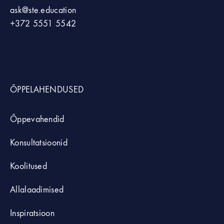
ask@ste.education
+372
5551 5542
ÕPPELAHENDUSED
Õppevahendid
Konsultatsioonid
Koolitused
Allalaadimised
Inspiratsioon