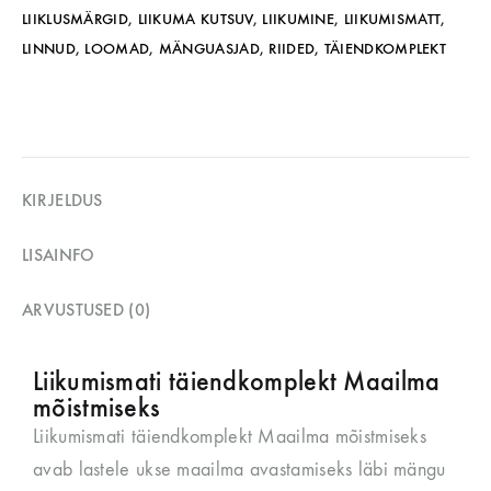
LIIKLUSMÄRGID
,
LIIKUMA KUTSUV
,
LIIKUMINE
,
LIIKUMISMATT
,
LINNUD
,
LOOMAD
,
MÄNGUASJAD
,
RIIDED
,
TÄIENDKOMPLEKT
KIRJELDUS
LISAINFO
ARVUSTUSED (0)
Liikumismati täiendkomplekt Maailma
mõistmiseks
Liikumismati täiendkomplekt Maailma mõistmiseks
avab lastele ukse maailma avastamiseks läbi mängu