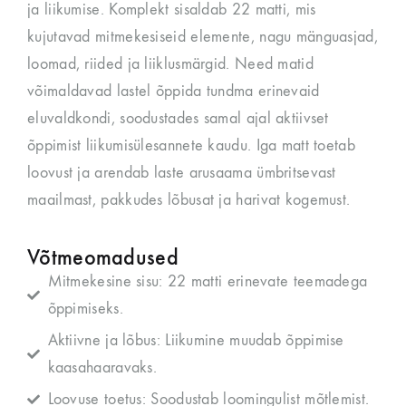
ja liikumise. Komplekt sisaldab 22 matti, mis
kujutavad mitmekesiseid elemente, nagu mänguasjad,
loomad, riided ja liiklusmärgid. Need matid
võimaldavad lastel õppida tundma erinevaid
eluvaldkondi, soodustades samal ajal aktiivset
õppimist liikumisülesannete kaudu. Iga matt toetab
loovust ja arendab laste arusaama ümbritsevast
maailmast, pakkudes lõbusat ja harivat kogemust.
Võtmeomadused
Mitmekesine sisu: 22 matti erinevate teemadega
õppimiseks.
Aktiivne ja lõbus: Liikumine muudab õppimise
kaasahaaravaks.
Loovuse toetus: Soodustab loomingulist mõtlemist.