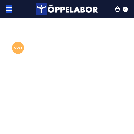
0
UUS!