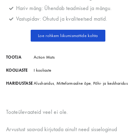
Hariv mäng: Ühendab teadmised ja mängu.
Vastupidav: Ohutud ja kvaliteetsed matid.
Loe rohkem liikumismattide kohta
TOOTJA
Action Mats
KOOLIASTE
I kooliaste
HARIDUSTASE
Alusharidus
,
Mitteformaalne õpe
,
Põhi- ja keskharidus
Tooteülevaateid veel ei ole.
Arvustust saavad kirjutada ainult need sisseloginud