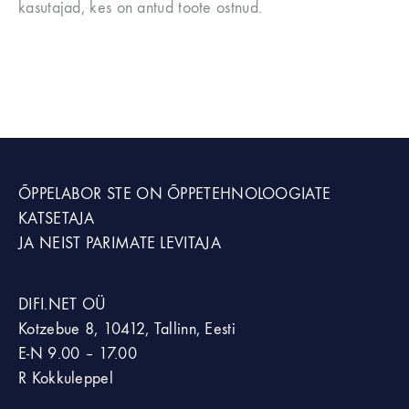
kasutajad, kes on antud toote ostnud.
ÕPPELABOR STE
ON ÕPPETEHNOLOOGIATE
KATSETAJA
JA NEIST PARIMATE LEVITAJA
DIFI.NET OÜ
Kotzebue 8, 10412, Tallinn, Eesti
E-N 9.00 – 17.00
R Kokkuleppel