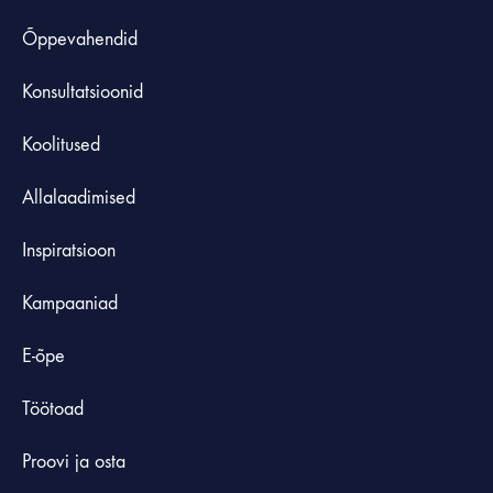
Õppevahendid
Konsultatsioonid
Koolitused
Allalaadimised
Inspiratsioon
Kampaaniad
E-õpe
Töötoad
Proovi ja osta