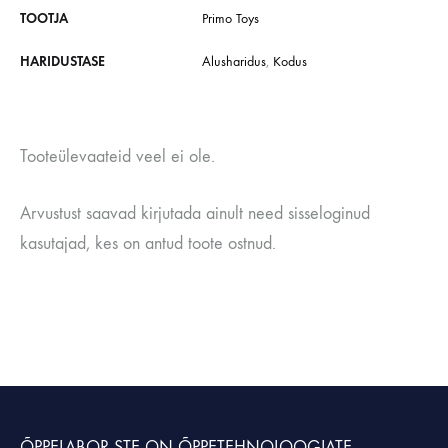
TOOTJA
Primo Toys
HARIDUSTASE
Alusharidus
,
Kodus
Tooteülevaateid veel ei ole.
Arvustust saavad kirjutada ainult need sisseloginud
kasutajad, kes on antud toote ostnud.
ÕPPELABOR STE
ON ÕPPETEHNOLOOGIATE