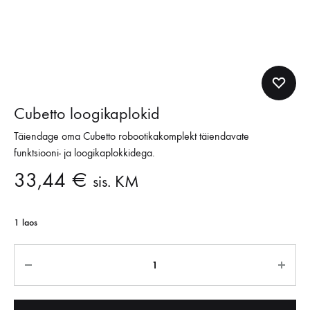
Cubetto loogikaplokid
Täiendage oma Cubetto robootikakomplekt täiendavate
funktsiooni- ja loogikaplokkidega.
33,44
€
sis. KM
1 laos