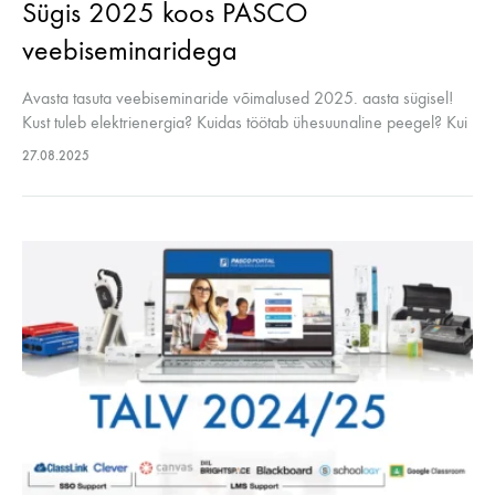
Sügis 2025 koos PASCO
veebiseminaridega
Avasta tasuta veebiseminaride võimalused 2025. aasta sügisel!
Kust tuleb elektrienergia? Kuidas töötab ühesuunaline peegel? Kui
kõvasti saab midagi suruda, enne kui see puruneb? Ja mis toidab
27.08.2025
maa-alust tulekahju (zombie fire)?…