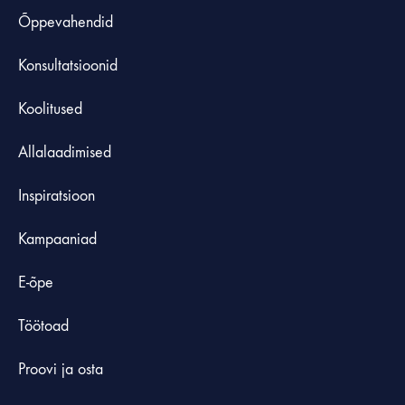
Õppevahendid
Konsultatsioonid
Koolitused
Allalaadimised
Inspiratsioon
Kampaaniad
E-õpe
Töötoad
Proovi ja osta