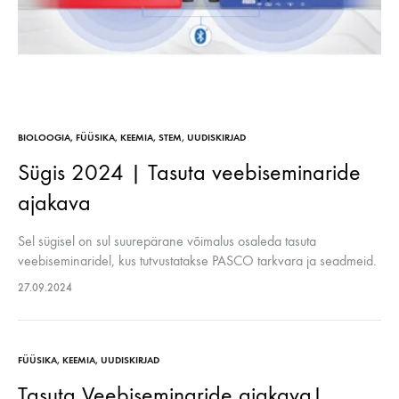
BIOLOOGIA
,
FÜÜSIKA
,
KEEMIA
,
STEM
,
UUDISKIRJAD
Sügis 2024 | Tasuta veebiseminaride
ajakava
Sel sügisel on sul suurepärane võimalus osaleda tasuta
veebiseminaridel, kus tutvustatakse PASCO tarkvara ja seadmeid.
Seminaridel näidatakse praktilisi viise, kuidas PASCO andureid
27.09.2024
kasutada õppetöös, et uurida Newtoni liikumisseadusi, energia
ülekannet…
FÜÜSIKA
,
KEEMIA
,
UUDISKIRJAD
Tasuta Veebiseminaride ajakava|