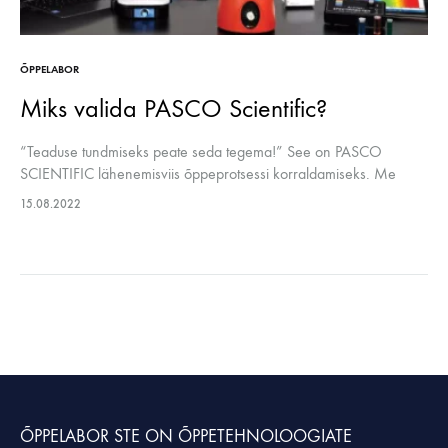
ÕPPELABOR
Miks valida PASCO Scientific?
“Teaduse tundmiseks peate seda tegema!” See on PASCO
SCIENTIFIC lähenemisviis õppeprotsessi korraldamiseks. Me
avaldame põhjused, miks Eesti koolid valivad PASCO Scientificilt
15.08.2022
õppevahendeid. Esiteks on Tallinna ülikool kasutanud seda juba
üle…
ÕPPELABOR STE
ON ÕPPETEHNOLOOGIATE