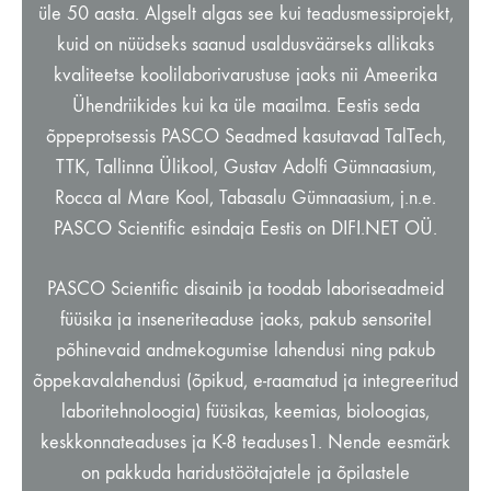
üle 50 aasta. Algselt algas see kui teadusmessiprojekt,
kuid on nüüdseks saanud usaldusväärseks allikaks
kvaliteetse koolilaborivarustuse jaoks nii Ameerika
Ühendriikides kui ka üle maailma. Eestis seda
õppeprotsessis PASCO Seadmed kasutavad TalTech,
TTK, Tallinna Ülikool, Gustav Adolfi Gümnaasium,
Rocca al Mare Kool, Tabasalu Gümnaasium, j.n.e.
PASCO Scientific esindaja Eestis on DIFI.NET OÜ.
PASCO Scientific disainib ja toodab laboriseadmeid
füüsika ja inseneriteaduse jaoks, pakub sensoritel
põhinevaid andmekogumise lahendusi ning pakub
õppekavalahendusi (õpikud, e-raamatud ja integreeritud
laboritehnoloogia) füüsikas, keemias, bioloogias,
keskkonnateaduses ja K-8 teaduses1. Nende eesmärk
on pakkuda haridustöötajatele ja õpilastele