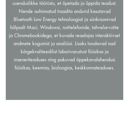
uuenduslikke tööriistu, et õpetada ja õppida teadust.
Nende auhinnatud traadita andurid kasutavad
Bluetooth Low Energy tehnoloogiat ja sünkroonivad
hõlpsalt Maci, Windowsi, nutitelefonide, tahvelarvutite
ja Chromebookidega, et kuvada reaalajas interaktiivset
andmete kogumist ja analüüsi. Lisaks toodavad nad
kõrgekvaliteedilist laborivarustust füüsikas ja
inseneriteaduses ning pakuvad õppekavalahendusi
füüsikas, keemias, bioloogias, keskkonnateaduses.