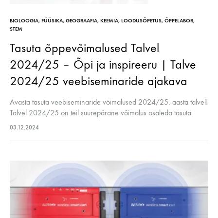
BIOLOOGIA
,
FÜÜSIKA
,
GEOGRAAFIA
,
KEEMIA
,
LOODUSÕPETUS
,
ÕPPELABOR
,
STEM
Tasuta õppevõimalused Talvel
2024/25 – Õpi ja inspireeru | Talve
2024/25 veebiseminaride ajakava
Avasta tasuta veebiseminaride võimalused 2024/25. aasta talvel!
Talvel 2024/25 on teil suurepärane võimalus osaleda tasuta
veebiseminaridel, kus tutvustatakse, kuidas PASCO seadmed ja
03.12.2024
tarkvara muudavad teadusõppe põnevaks ja kaasahaaravaks.
Seminaridel jagatakse…