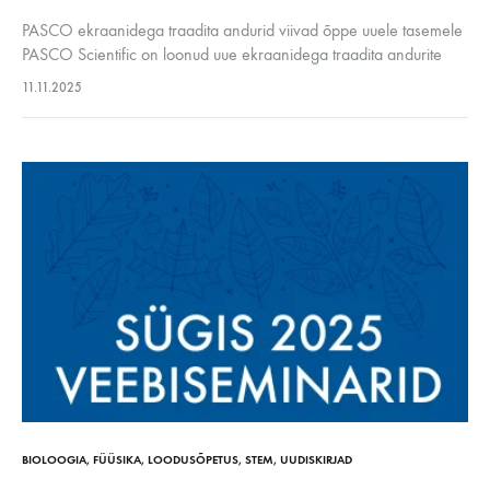
PASCO ekraanidega traadita andurid viivad õppe uuele tasemele
PASCO Scientific on loonud uue ekraanidega traadita andurite
seeria, mis pakub õpetajatele ja õpilastele täiesti uusi võimalusi
11.11.2025
andmete kogumiseks ja uurimiseks. Selle…
BIOLOOGIA
,
FÜÜSIKA
,
LOODUSÕPETUS
,
STEM
,
UUDISKIRJAD