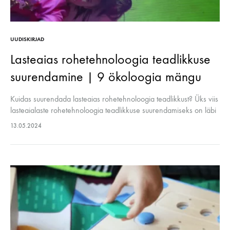
UUDISKIRJAD
Lasteaias rohetehnoloogia teadlikkuse
suurendamine | 9 ökoloogia mängu
Kuidas suurendada lasteaias rohetehnoloogia teadlikkust? Üks viis
lasteaialaste rohetehnoloogia teadlikkuse suurendamiseks on läbi
praktiliste näidete, näiteks nagu prügi sorteerimine. Korraldades
13.05.2024
prügi sorteerimise õppetunde, saab lastele selgitada, millisteks
liikideks saab prügi…