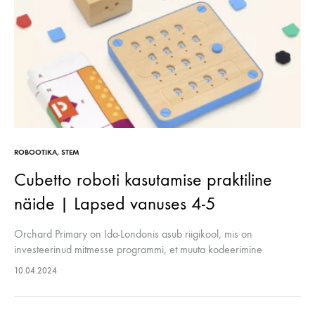
ROBOOTIKA
,
STEM
Cubetto roboti kasutamise praktiline
näide | Lapsed vanuses 4-5
Orchard Primary on Ida-Londonis asub riigikool, mis on
investeerinud mitmesse programmi, et muuta kodeerimine
ametlikuks osaks oma informaatikaõppekavast.
10.04.2024