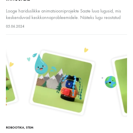
Looge hariduslikke animatsiooniprojekte Saate luua lugusid, mis
keskenduvad keskkonnaprobleemidele. Näiteks lugu reostatud
jõest ja sellest, kuidas see puhastatakse, tutvustab lastele vee
05.06.2024
puhastamise tähtsust. Rohkem käsitööd ja loovust Looge koos
lastega…
ROBOOTIKA
,
STEM