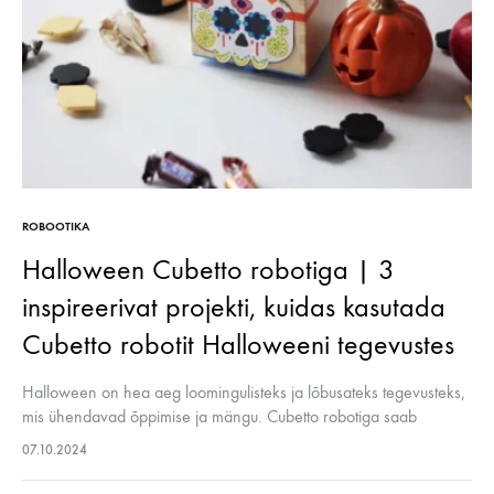
ROBOOTIKA
Halloween Cubetto robotiga | 3
inspireerivat projekti, kuidas kasutada
Cubetto robotit Halloweeni tegevustes
Halloween on hea aeg loomingulisteks ja lõbusateks tegevusteks,
mis ühendavad õppimise ja mängu. Cubetto robotiga saab
Halloweeni tähistada mitmel põneval viisil, mis pakuvad lastele
07.10.2024
võimalust arendada loogilist mõtlemist ja katsetada…