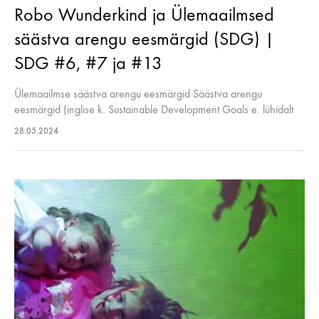
Robo Wunderkind ja Ülemaailmsed
säästva arengu eesmärgid (SDG) |
SDG #6, #7 ja #13
Ülemaailmse säästva arengu eesmärgid Säästva arengu
eesmärgid (inglise k. Sustainable Development Goals e. lühidalt
SDG) on püüdlused, mis on suunatud keskkonna, ühiskonna ja
28.05.2024
majanduse tasakaalustatud arengule, tagades samal ajal
praeguste…