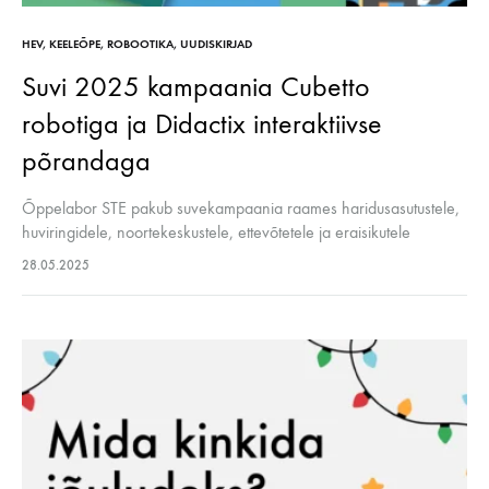
HEV
,
KEELEÕPE
,
ROBOOTIKA
,
UUDISKIRJAD
Suvi 2025 kampaania Cubetto
robotiga ja Didactix interaktiivse
põrandaga
Õppelabor STE pakub suvekampaania raames haridusasutustele,
huviringidele, noortekeskustele, ettevõtetele ja eraisikutele
võimalust soetada valitud õppelahendusi soodsamalt ning saada
28.05.2025
kaasa väärt kingitusi. 🎁 Kampaania hõlmab kahte
õppelahendust: Cubetto robot – ekraanivaba…