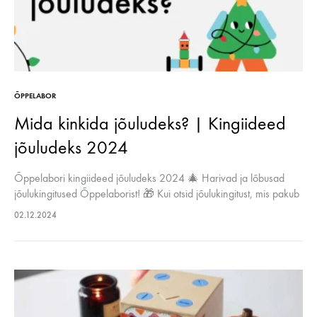
ÕPPELABOR
Mida kinkida jõuludeks? | Kingiideed
jõuludeks 2024
Õppelabori kingiideed jõuludeks 2024 🎄 Harivad ja lõbusad
jõulukingitused Õppelaborist! 🎁 Kui otsid jõulukingitust, mis pakub
rohkem kui lihtsalt lusti, siis oled Õppelaboris õigel teel.
02.12.2024
Õppelaboris leitavad komplektid on loodud…