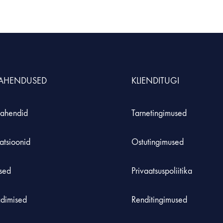
S
MÖÖBEL JA KLASSIRUUM
TE
Hoiustamissüsteem
Inse
durid ja komplektid
Laadimiskapid
Roh
LAHENDUSED
KLIENDITUGI
Laborikärud
ahendid
Tarnetingimused
 koolidele
atsioonid
Ostutingimused
used
Privaatsuspoliitika
adimised
Renditingimused