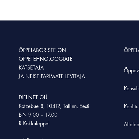
KUNST JA LOOVUS
MÖÖBEL JA KLASSIRUUM
SIMULATSIOONID JA ÕPPESTENDID
LOODUSÕPETU
Animatsioonistuudio
Hoiustamissüsteem
Simulaatorid
Kaalud
Laadimiskapid
Õppestendid
Loodusõpetuse an
ÕPPELABOR STE
ON
ÕPPE
ÕPPETEHNOLOOGIATE
Laborikärud
XR lahendused
Mikroskoobid
KATSETAJA
Õppev
JA NEIST PARIMATE LEVITAJA
Rohetehnoloogia
Konsult
DIFI.NET OÜ
Kotzebue 8, 10412, Tallinn, Eesti
Koolit
E-N 9.00 – 17.00
R Kokkuleppel
Allala