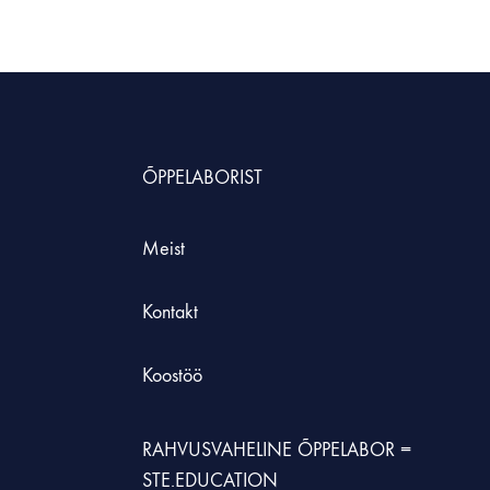
HNOLOOGIAÕPETUS
neeria komplektid koolile
etehnoloogia koolidele
ÕPPELABORIST
Meist
Kontakt
Koostöö
RAHVUSVAHELINE ÕPPELABOR =
STE.EDUCATION