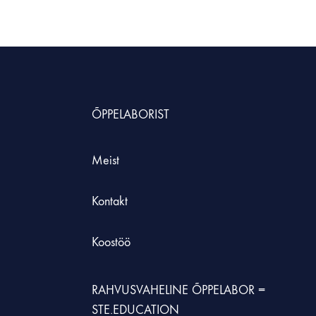
HNOLOOGIAÕPETUS
neeria komplektid koolile
etehnoloogia koolidele
ÕPPELABORIST
Meist
Kontakt
Koostöö
RAHVUSVAHELINE ÕPPELABOR =
STE.EDUCATION