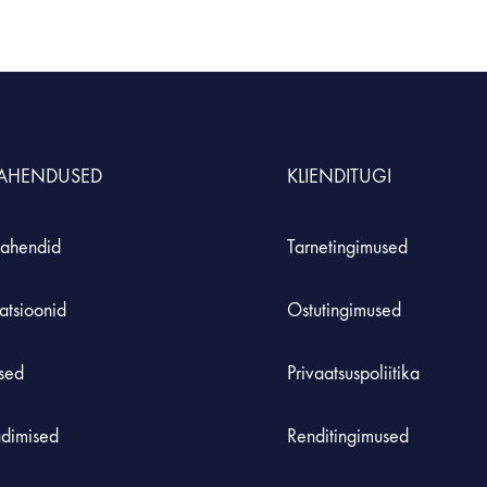
S
MÖÖBEL JA KLASSIRUUM
TE
Hoiustamissüsteem
Inse
durid ja komplektid
Laadimiskapid
Roh
LAHENDUSED
KLIENDITUGI
Laborikärud
ahendid
Tarnetingimused
 koolidele
atsioonid
Ostutingimused
used
Privaatsuspoliitika
adimised
Renditingimused