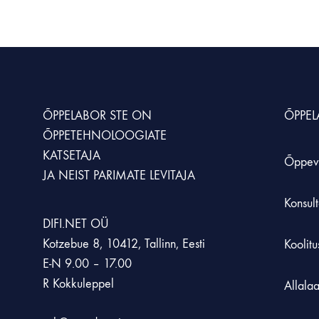
KUNST JA LOOVUS
MÖÖBEL JA KLASSIRUUM
SIMULATSIOONID JA ÕPPESTENDID
LOODUSÕPETU
Animatsioonistuudio
Hoiustamissüsteem
Simulaatorid
Kaalud
Laadimiskapid
Õppestendid
Loodusõpetuse an
ÕPPELABOR STE
ON
ÕPPE
ÕPPETEHNOLOOGIATE
Laborikärud
XR lahendused
Mikroskoobid
KATSETAJA
Õppev
JA NEIST PARIMATE LEVITAJA
Rohetehnoloogia
Konsult
DIFI.NET OÜ
Kotzebue 8, 10412, Tallinn, Eesti
Koolit
E-N 9.00 – 17.00
R Kokkuleppel
Allala