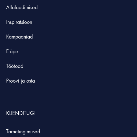
Allalaadimised
Inspiratsioon
Kampaaniad
E-õpe
Töötoad
Proovi ja osta
KLIENDITUGI
Tarnetingimused