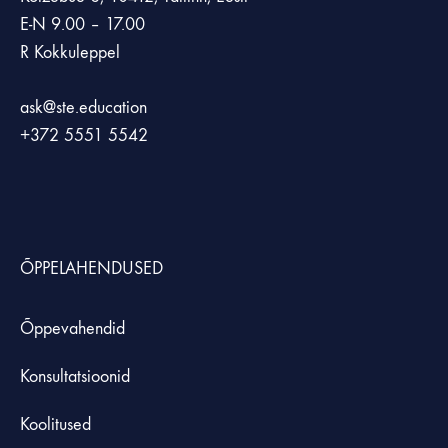
E-N 9.00 – 17.00
R Kokkuleppel
ask@ste.education
+372
5551 5542
ÕPPELAHENDUSED
Õppevahendid
Konsultatsioonid
Koolitused