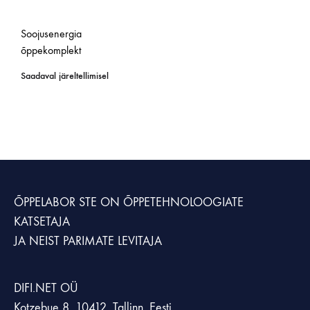
Soojusenergia
õppekomplekt
Saadaval järeltellimisel
ÕPPELABOR STE
ON ÕPPETEHNOLOOGIATE
KATSETAJA
JA NEIST PARIMATE LEVITAJA
DIFI.NET OÜ
Kotzebue 8, 10412, Tallinn, Eesti