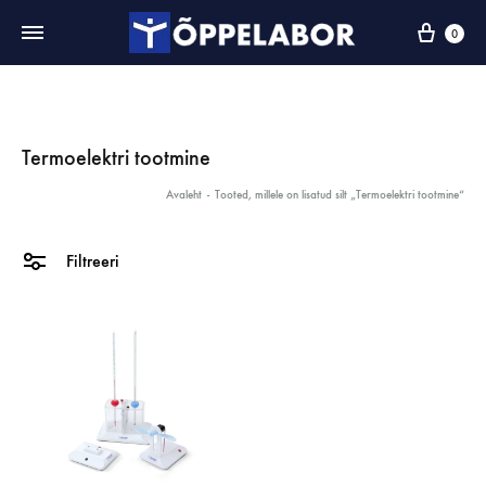
0
Termoelektri tootmine
Avaleht
-
Tooted, millele on lisatud silt „Termoelektri tootmine“
Filtreeri