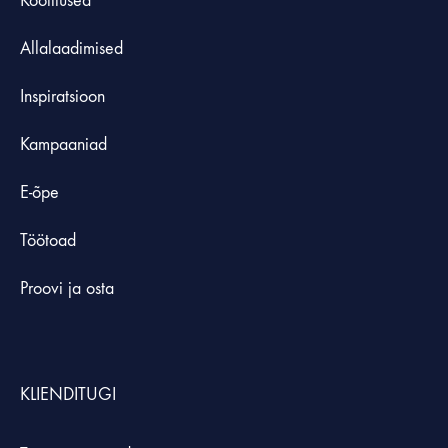
Koolitused
Allalaadimised
Inspiratsioon
Kampaaniad
E-õpe
Töötoad
Proovi ja osta
KLIENDITUGI