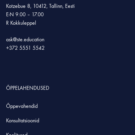
Kotzebue 8, 10412, Tallinn, Eesti
E-N 9.00 – 17.00
R Kokkuleppel
ask@ste.education
+372
5551 5542
ÕPPELAHENDUSED
Õppevahendid
Konsultatsioonid