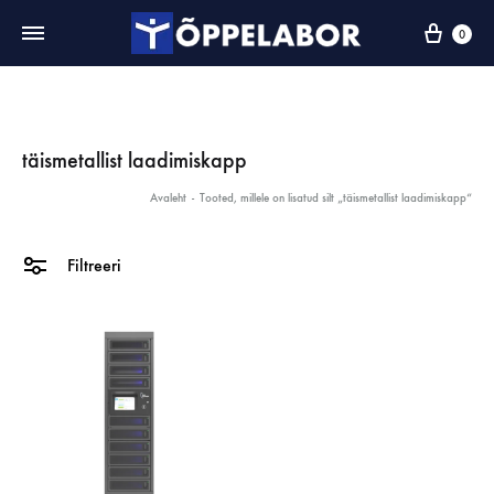
0
täismetallist laadimiskapp
Avaleht
-
Tooted, millele on lisatud silt „täismetallist laadimiskapp“
Filtreeri