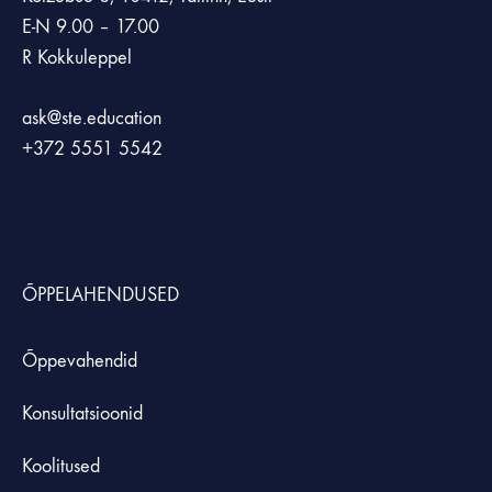
E-N 9.00 – 17.00
R Kokkuleppel
ask@ste.education
+372
5551 5542
ÕPPELAHENDUSED
Õppevahendid
Konsultatsioonid
Koolitused