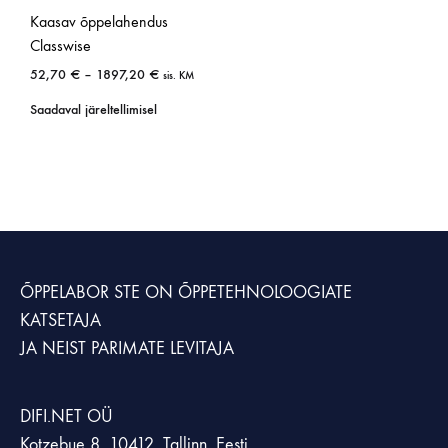
Kaasav õppelahendus
Classwise
52,70
€
–
1897,20
€
sis. KM
Saadaval järeltellimisel
ÕPPELABOR STE
ON ÕPPETEHNOLOOGIATE
KATSETAJA
JA NEIST PARIMATE LEVITAJA
DIFI.NET OÜ
Kotzebue 8, 10412, Tallinn, Eesti