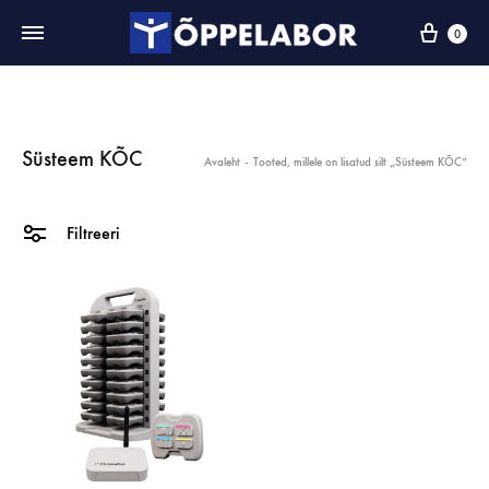
0
Süsteem KÕC
Avaleht
-
Tooted, millele on lisatud silt „Süsteem KÕC“
Filtreeri