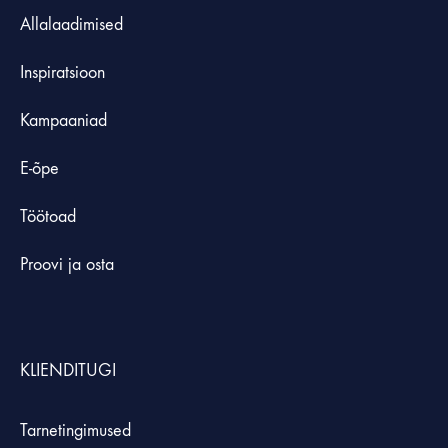
Allalaadimised
Inspiratsioon
Kampaaniad
E-õpe
Töötoad
Proovi ja osta
KLIENDITUGI
Tarnetingimused