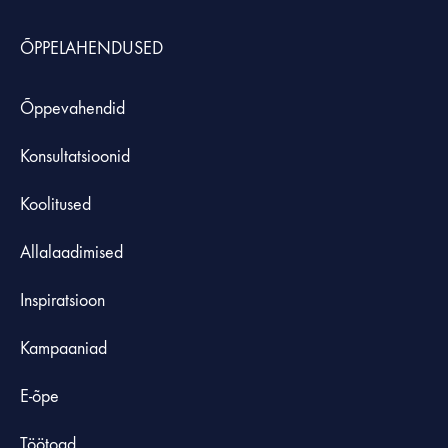
ÕPPELAHENDUSED
Õppevahendid
Konsultatsioonid
Koolitused
Allalaadimised
Inspiratsioon
Kampaaniad
E-õpe
Töötoad