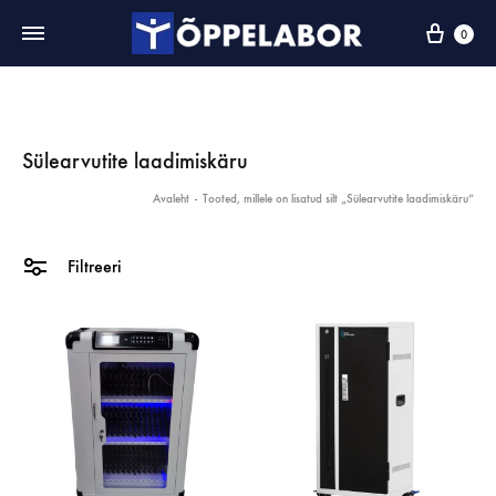
0
Sülearvutite laadimiskäru
Avaleht
-
Tooted, millele on lisatud silt „Sülearvutite laadimiskäru“
Filtreeri