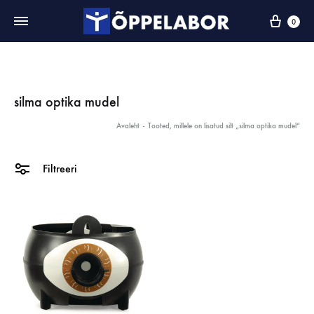
0
silma optika mudel
Avaleht
-
Tooted, millele on lisatud silt „silma optika mudel“
Filtreeri