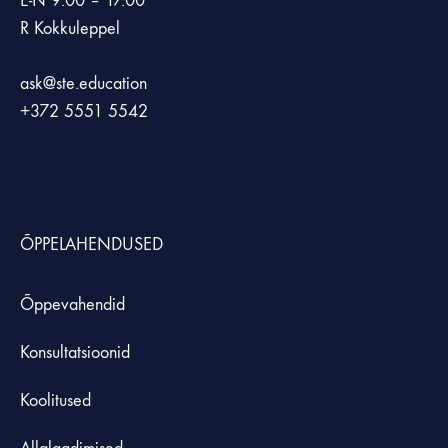
E-N 9.00 – 17.00
R Kokkuleppel
ask@ste.education
+372
5551 5542
ÕPPELAHENDUSED
Õppevahendid
Konsultatsioonid
Koolitused