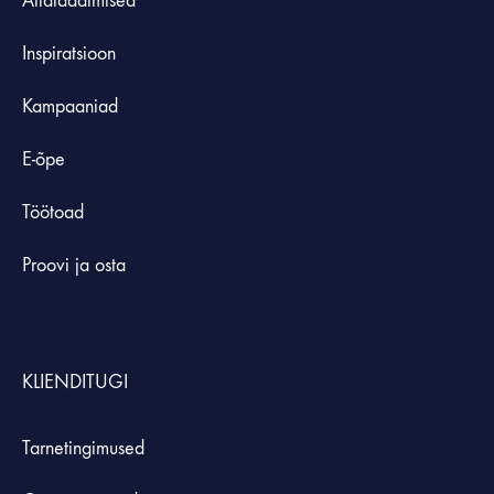
Allalaadimised
Inspiratsioon
Kampaaniad
E-õpe
Töötoad
Proovi ja osta
KLIENDITUGI
Tarnetingimused