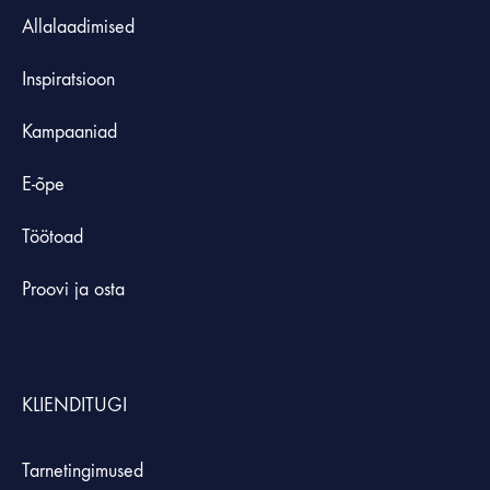
Allalaadimised
Inspiratsioon
Kampaaniad
E-õpe
Töötoad
Proovi ja osta
KLIENDITUGI
Tarnetingimused