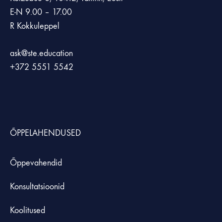
E-N 9.00 – 17.00
R Kokkuleppel
ask@ste.education
+372
5551 5542
ÕPPELAHENDUSED
Õppevahendid
Konsultatsioonid
Koolitused