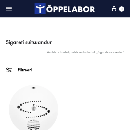
0
Sigareti suitsuandur
Avaleht
-
Tooted, millele on lisatud silt „Sigareti suitsuandur“
Filtreeri