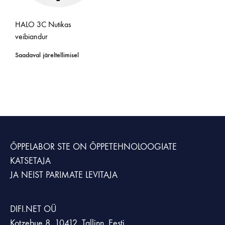
HALO 3C Nutikas
veibiandur
Saadaval järeltellimisel
ÕPPELABOR STE
ON ÕPPETEHNOLOOGIATE
KATSETAJA
JA NEIST PARIMATE LEVITAJA
DIFI.NET OÜ
Kotzebue 8, 10412, Tallinn, Eesti