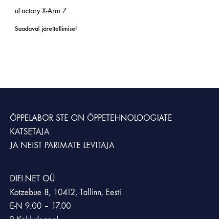
uFactory X-Arm 7
Saadaval järeltellimisel
ÕPPELABOR STE
ON ÕPPETEHNOLOOGIATE
KATSETAJA
JA NEIST PARIMATE LEVITAJA
DIFI.NET OÜ
Kotzebue 8, 10412, Tallinn, Eesti
E-N 9.00 – 17.00