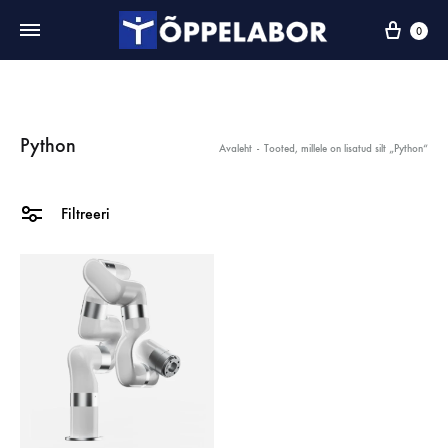
0
Python
Avaleht
-
Tooted, millele on lisatud silt „Python“
Filtreeri