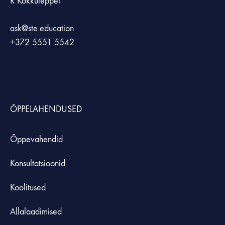
R Kokkuleppel
ask@ste.education
+372
5551 5542
ÕPPELAHENDUSED
Õppevahendid
Konsultatsioonid
Koolitused
Allalaadimised