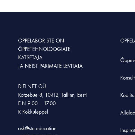
KUNST JA LOOVUS
MÖÖBEL JA KLASSIRUUM
SIMULATSIOONID JA ÕPPESTENDID
LOODUSÕPETU
Animatsioonistuudio
Hoiustamissüsteem
Simulaatorid
Kaalud
ÕPPELABOR STE
ON
ÕPPE
Laadimiskapid
Õppestendid
Loodusõpetuse an
ÕPPETEHNOLOOGIATE
KATSETAJA
Laborikärud
XR lahendused
Mikroskoobid
Õppev
JA NEIST PARIMATE LEVITAJA
Rohetehnoloogia
Konsult
DIFI.NET OÜ
Kotzebue 8, 10412, Tallinn, Eesti
Koolit
E-N 9.00 – 17.00
R Kokkuleppel
Allala
ask@ste.education
Inspira