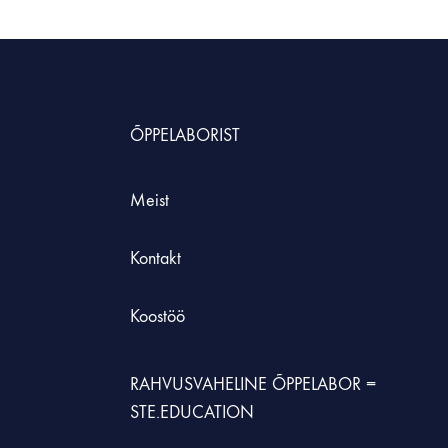
HNOLOOGIAÕPETUS
neeria komplektid koolile
ÕPPELABORIST
etehnoloogia koolidele
Meist
Kontakt
Koostöö
RAHVUSVAHELINE ÕPPELABOR =
STE.EDUCATION