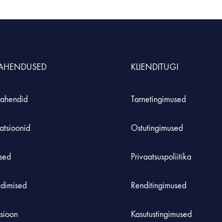
S
MÖÖBEL JA KLASSIRUUM
TE
Hoiustamissüsteem
Inse
LAHENDUSED
KLIENDITUGI
durid ja komplektid
Laadimiskapid
Roh
Laborikärud
ahendid
Tarnetingimused
 koolidele
atsioonid
Ostutingimused
used
Privaatsuspoliitika
adimised
Renditingimused
tsioon
Kasutustingimused