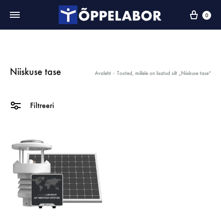
0
Niiskuse tase
Avaleht
-
Tooted, millele on lisatud silt „Niiskuse tase“
Filtreeri