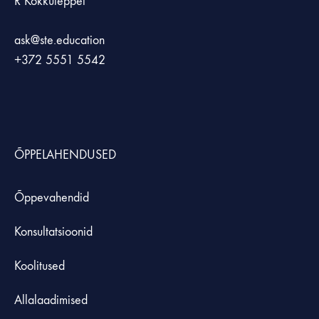
R Kokkuleppel
ask@ste.education
+372
5551 5542
ÕPPELAHENDUSED
Õppevahendid
Konsultatsioonid
Koolitused
Allalaadimised