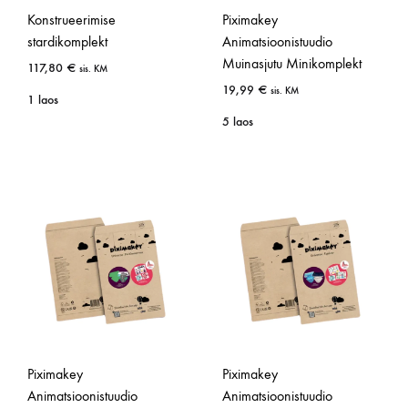
Konstrueerimise
Piximakey
stardikomplekt
Animatsioonistuudio
Muinasjutu Minikomplekt
117,80
€
sis. KM
19,99
€
sis. KM
1 laos
5 laos
Piximakey
Piximakey
Animatsioonistuudio
Animatsioonistuudio