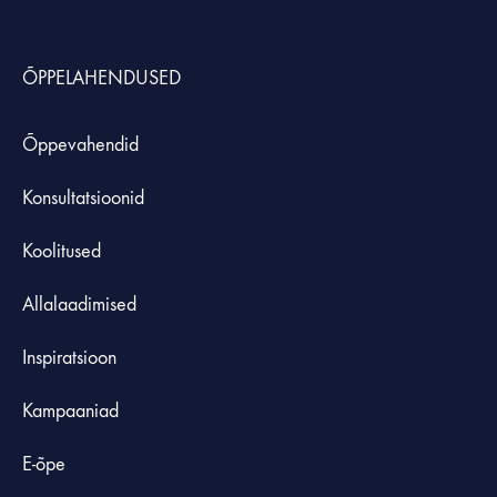
ÕPPELAHENDUSED
Õppevahendid
Konsultatsioonid
Koolitused
Allalaadimised
Inspiratsioon
Kampaaniad
E-õpe