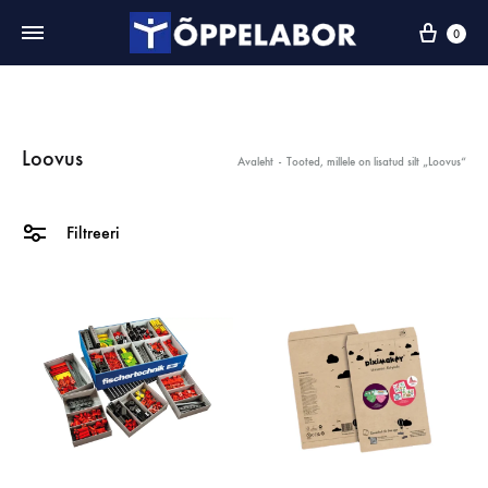
0
Loovus
Avaleht
-
Tooted, millele on lisatud silt „Loovus“
Filtreeri