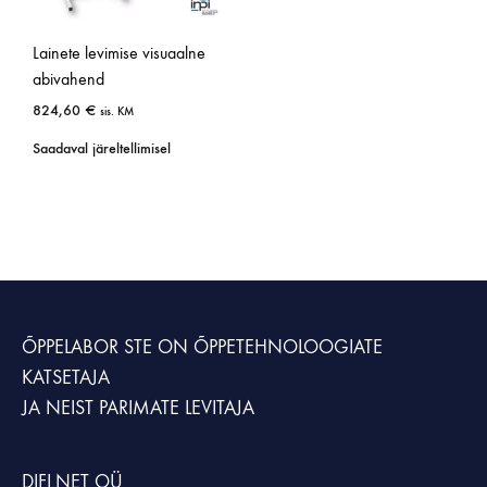
Lainete levimise visuaalne
abivahend
824,60
€
sis. KM
Saadaval järeltellimisel
ÕPPELABOR STE
ON ÕPPETEHNOLOOGIATE
KATSETAJA
JA NEIST PARIMATE LEVITAJA
DIFI.NET OÜ