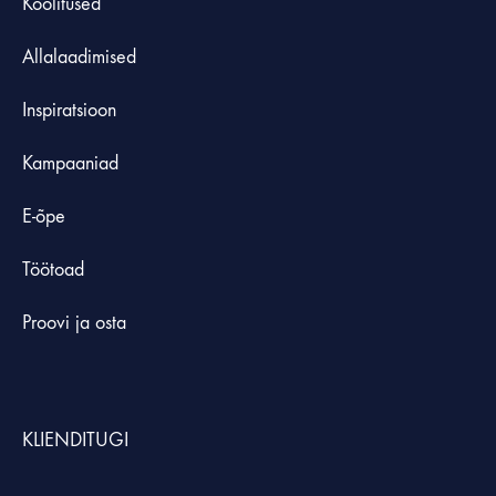
Koolitused
Allalaadimised
Inspiratsioon
Kampaaniad
E-õpe
Töötoad
Proovi ja osta
KLIENDITUGI