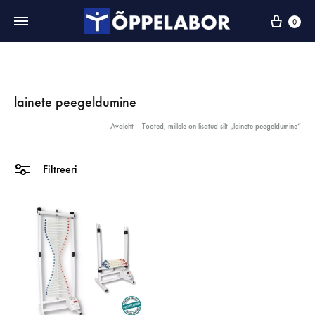
0
lainete peegeldumine
Avaleht
-
Tooted, millele on lisatud silt „lainete peegeldumine“
Filtreeri