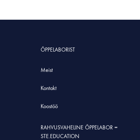
HNOLOOGIAÕPETUS
neeria komplektid koolile
etehnoloogia koolidele
ÕPPELABORIST
Meist
Kontakt
Koostöö
RAHVUSVAHELINE ÕPPELABOR =
STE.EDUCATION