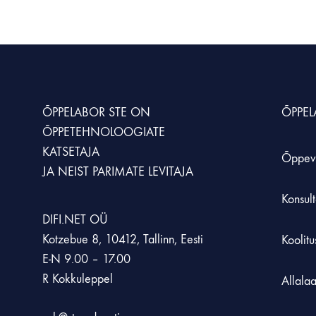
KUNST JA LOOVUS
MÖÖBEL JA KLASSIRUUM
SIMULATSIOONID JA ÕPPESTENDID
LOODUSÕPETU
Animatsioonistuudio
Hoiustamissüsteem
Simulaatorid
Kaalud
Laadimiskapid
Õppestendid
Loodusõpetuse an
ÕPPELABOR STE
ON
ÕPPE
ÕPPETEHNOLOOGIATE
Laborikärud
XR lahendused
Mikroskoobid
KATSETAJA
Õppev
JA NEIST PARIMATE LEVITAJA
Rohetehnoloogia
Konsult
DIFI.NET OÜ
Kotzebue 8, 10412, Tallinn, Eesti
Koolit
E-N 9.00 – 17.00
R Kokkuleppel
Allala