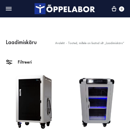
0
Laadimiskäru
Avaleht
-
Tooted, millele on lisatud silt „Laadimiskäru“
Filtreeri