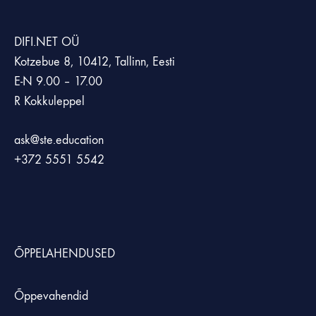
DIFI.NET OÜ
Kotzebue 8, 10412, Tallinn, Eesti
E-N 9.00 – 17.00
R Kokkuleppel
ask@ste.education
+372
5551 5542
ÕPPELAHENDUSED
Õppevahendid