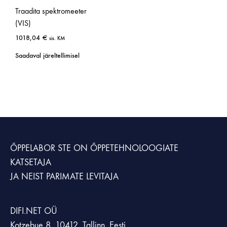
Traadita spektromeeter
(VIS)
1018,04
€
sis. KM
Saadaval järeltellimisel
ÕPPELABOR STE
ON ÕPPETEHNOLOOGIATE
KATSETAJA
JA NEIST PARIMATE LEVITAJA
DIFI.NET OÜ
Kotzebue 8, 10412, Tallinn, Eesti