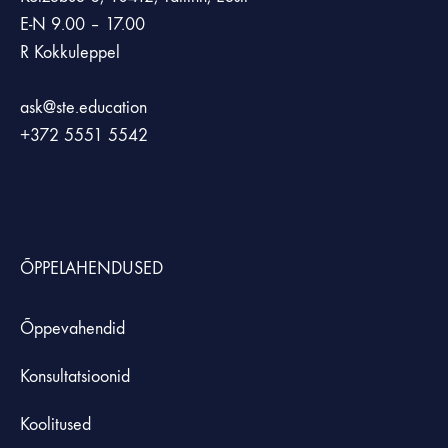
E-N 9.00 – 17.00
R Kokkuleppel
ask@ste.education
+372
5551 5542
ÕPPELAHENDUSED
Õppevahendid
Konsultatsioonid
Koolitused