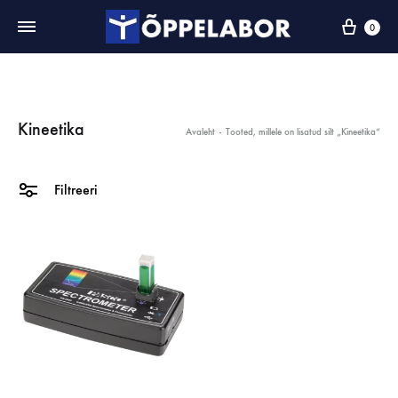
0
Kineetika
Avaleht
-
Tooted, millele on lisatud silt „Kineetika“
Filtreeri