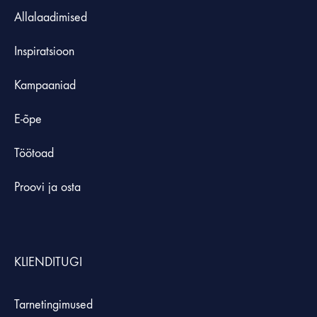
Allalaadimised
Inspiratsioon
Kampaaniad
E-õpe
Töötoad
Proovi ja osta
KLIENDITUGI
Tarnetingimused