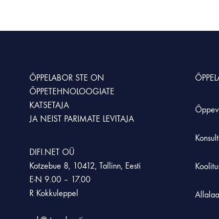
KUNST JA LOOVUS
MÖÖBEL JA KLASSIRUUM
SIMULATSIOONID JA ÕPPESTENDID
LOODUSÕPETU
Animatsioonistuudio
Hoiustamissüsteem
Simulaatorid
Kaalud
Laadimiskapid
Õppestendid
Loodusõpetuse an
ÕPPELABOR STE
ON
ÕPPE
ÕPPETEHNOLOOGIATE
Laborikärud
XR lahendused
Mikroskoobid
KATSETAJA
Õppev
JA NEIST PARIMATE LEVITAJA
Rohetehnoloogia
Konsult
DIFI.NET OÜ
Kotzebue 8, 10412, Tallinn, Eesti
Koolit
E-N 9.00 – 17.00
R Kokkuleppel
Allala