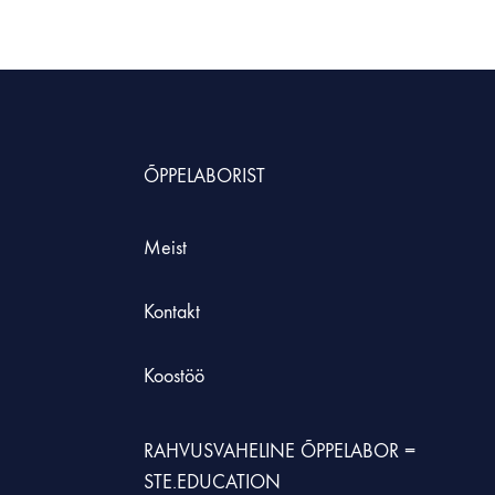
HNOLOOGIAÕPETUS
neeria komplektid koolile
etehnoloogia koolidele
ÕPPELABORIST
Meist
Kontakt
Koostöö
RAHVUSVAHELINE ÕPPELABOR =
STE.EDUCATION