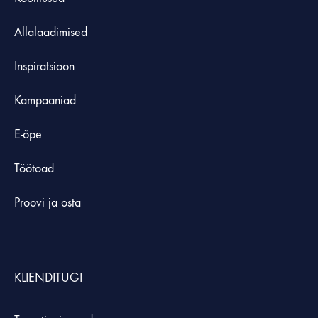
Allalaadimised
Inspiratsioon
Kampaaniad
E-õpe
Töötoad
Proovi ja osta
KLIENDITUGI