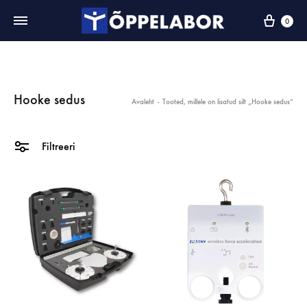
0
Hooke sedus
Avaleht
-
Tooted, millele on lisatud silt „Hooke sedus“
Filtreeri