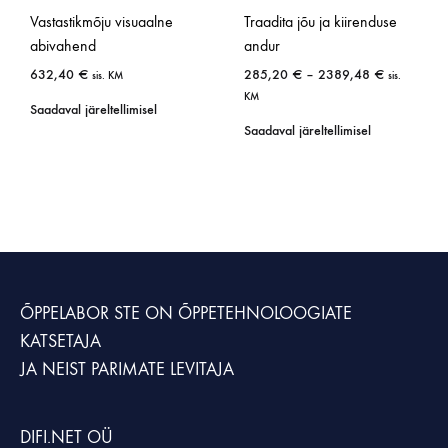
Vastastikmõju visuaalne
Traadita jõu ja kiirenduse
abivahend
andur
632,40
€
285,20
€
–
2389,48
€
sis. KM
sis.
KM
Saadaval järeltellimisel
Saadaval järeltellimisel
ÕPPELABOR STE
ON ÕPPETEHNOLOOGIATE
KATSETAJA
JA NEIST PARIMATE LEVITAJA
DIFI.NET OÜ