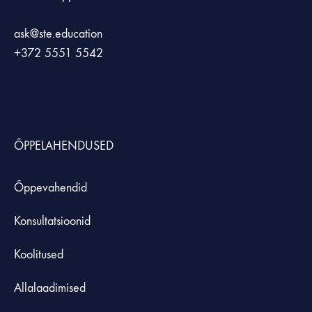
ask@ste.education
+372
5551 5542
ÕPPELAHENDUSED
Õppevahendid
Konsultatsioonid
Koolitused
Allalaadimised