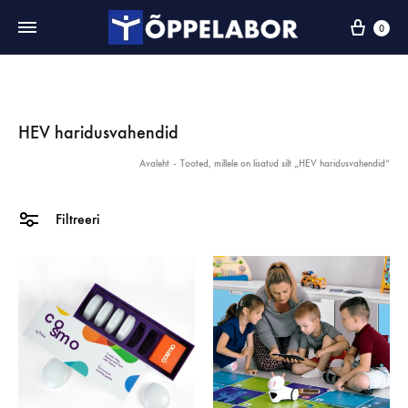
0
HEV haridusvahendid
Avaleht
-
Tooted, millele on lisatud silt „HEV haridusvahendid“
Filtreeri