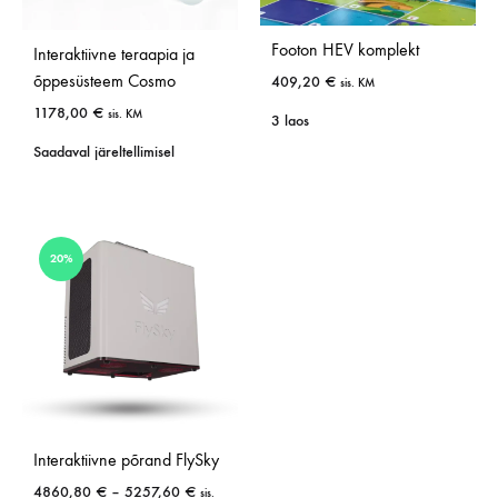
Footon HEV komplekt
Interaktiivne teraapia ja
õppesüsteem Cosmo
409,20
€
sis. KM
1178,00
€
sis. KM
3 laos
Saadaval järeltellimisel
20%
Interaktiivne põrand FlySky
4860,80
€
–
5257,60
€
sis.