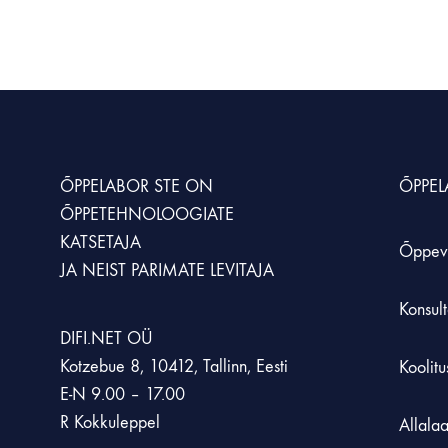
KUNST JA LOOVUS
MÖÖBEL JA KLASSIRUUM
SIMULATSIOONID JA ÕPPESTENDID
LOODUSÕPETU
Animatsioonistuudio
Hoiustamissüsteem
Simulaatorid
Kaalud
Laadimiskapid
Õppestendid
Loodusõpetuse an
ÕPPELABOR STE
ON
ÕPPE
Laborikärud
XR lahendused
Mikroskoobid
ÕPPETEHNOLOOGIATE
KATSETAJA
Rohetehnoloogia
Õppev
JA NEIST PARIMATE LEVITAJA
Konsult
DIFI.NET OÜ
Kotzebue 8, 10412, Tallinn, Eesti
Koolit
E-N 9.00 – 17.00
R Kokkuleppel
Allala