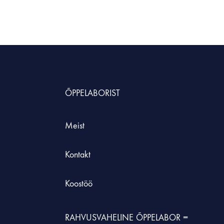
HNOLOOGIAÕPETUS
neeria komplektid koolile
etehnoloogia koolidele
ÕPPELABORIST
Meist
Kontakt
Koostöö
RAHVUSVAHELINE ÕPPELABOR =