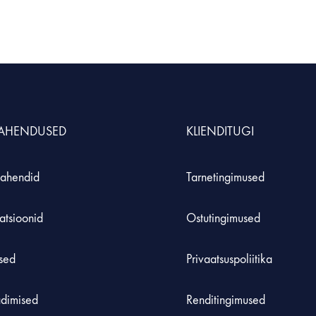
S
MÖÖBEL JA KLASSIRUUM
TE
Hoiustamissüsteem
Inse
durid ja komplektid
Laadimiskapid
Roh
LAHENDUSED
KLIENDITUGI
Laborikärud
 koolidele
ahendid
Tarnetingimused
atsioonid
Ostutingimused
used
Privaatsuspoliitika
adimised
Renditingimused