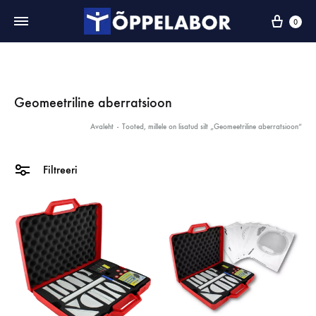
0
Geomeetriline aberratsioon
Avaleht
-
Tooted, millele on lisatud silt „Geomeetriline aberratsioon“
Filtreeri