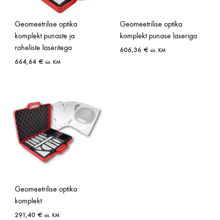
Geomeetrilise optika
Geomeetrilise optika
komplekt punaste ja
komplekt punase laseriga
roheliste laseritega
606,36
€
sis. KM
664,64
€
sis. KM
Geomeetrilise optika
komplekt
291,40
€
sis. KM