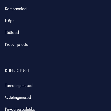
Kampaaniad
E-õpe
Töötoad
Proovi ja osta
KLIENDITUGI
Tarnetingimused
Ostutingimused
Privaatsuspoliitika