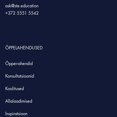
ask@ste.education
+372
5551 5542
ÕPPELAHENDUSED
Õppevahendid
Konsultatsioonid
Koolitused
Allalaadimised
Inspiratsioon