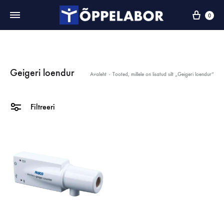
0
Geigeri loendur
Avaleht
-
Tooted, millele on lisatud silt „Geigeri loendur“
Filtreeri