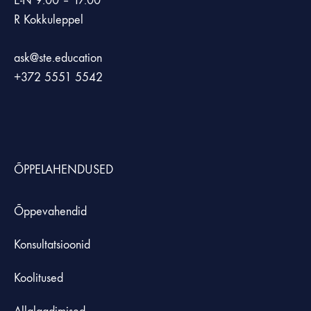
E-N 9.00 – 17.00
R Kokkuleppel
ask@ste.education
+372
5551 5542
ÕPPELAHENDUSED
Õppevahendid
Konsultatsioonid
Koolitused