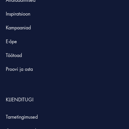
Allalaadimised
Inspiratsioon
Kampaaniad
E-õpe
Töötoad
Proovi ja osta
KLIENDITUGI
Tarnetingimused