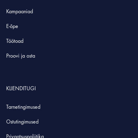
Kampaaniad
E-õpe
Töötoad
Proovi ja osta
KLIENDITUGI
Tarnetingimused
Ostutingimused
Privaatsuspoliitika