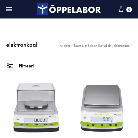
0
elektronkaal
Avaleht
-
Tooted, millele on lisatud silt „elektronkaal“
Filtreeri