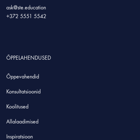
ask@ste.education
+372
5551 5542
ÕPPELAHENDUSED
Õppevahendid
Konsultatsioonid
Koolitused
Allalaadimised
Inspiratsioon